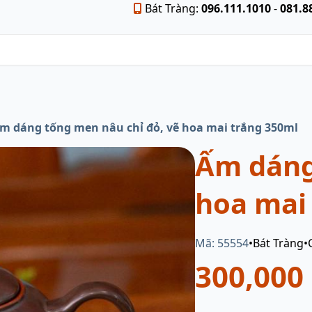
Bát Tràng:
096.111.1010
-
081.8
m dáng tống men nâu chỉ đỏ, vẽ hoa mai trắng 350ml
Ấm dáng
hoa mai
Mã: 55554
•
Bát Tràng
•
300,000