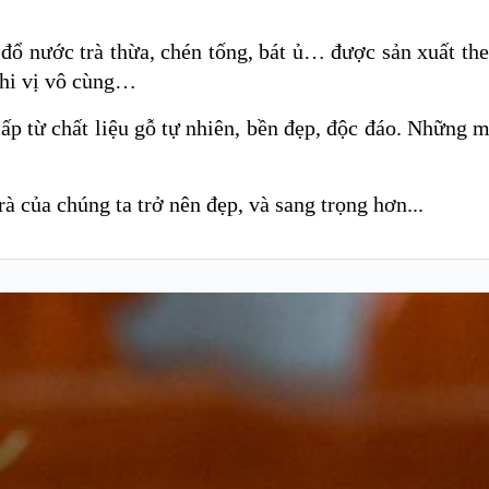
g đổ nước trà thừa, chén tống, bát ủ… được sản xuất th
 thi vị vô cùng…
ấp từ chất liệu gỗ tự nhiên, bền đẹp, độc đáo. Những 
à của chúng ta trở nên đẹp, và sang trọng hơn...