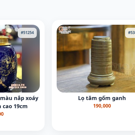
#51254
#53
 màu nắp xoáy
Lọ tăm gốm ganh
a cao 19cm
190,000
00