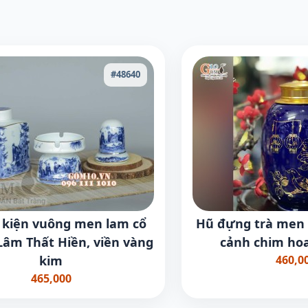
#48640
 kiện vuông men lam cổ
Hũ đựng trà men
Lâm Thất Hiền, viền vàng
cảnh chim ho
kim
460,0
465,000