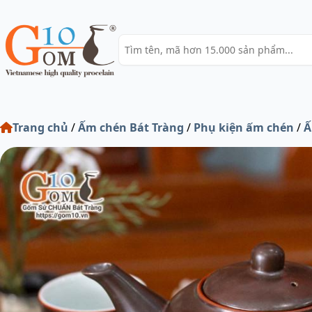
Trang chủ
/
Ấm chén Bát Tràng
/
Phụ kiện ấm chén
/
Ấ