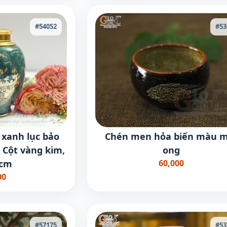
#54052
#53
xanh lục bảo
Chén men hỏa biến màu 
 Cột vàng kim,
ong
5cm
60,000
00
#57175
#53