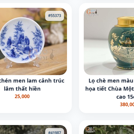
#55373
 chén men lam cảnh trúc
Lọ chè men màu 
lâm thất hiền
họa tiết Chùa Một
25,000
cao 1
380,0
#41987