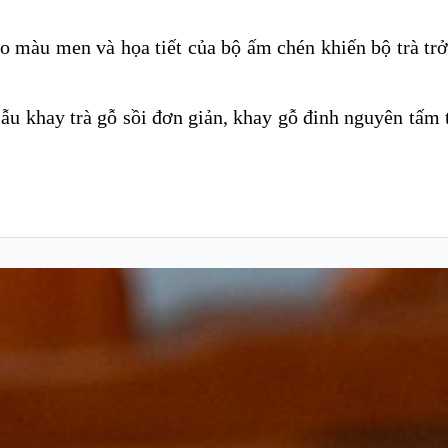
eo màu men và họa tiết của bộ ấm chén khiến bộ trà tr
mẫu khay trà gỗ sồi đơn giản, khay gỗ đinh nguyên tấm