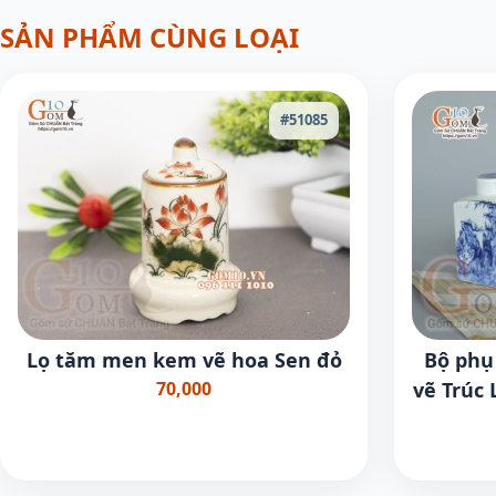
SẢN PHẨM CÙNG LOẠI
#51085
Lọ tăm men kem vẽ hoa Sen đỏ
Bộ phụ
70,000
vẽ Trúc 