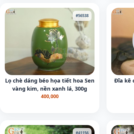
#56538
Lọ chè dáng béo họa tiết hoa Sen
Đĩa kê
vàng kim, nền xanh lá, 300g
400,000
#41156