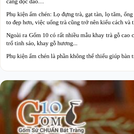
càng độc đáo…
Phụ kiện ấm chén: Lọ đựng trà, gạt tàn, lọ tăm, ốn
to đẹp hơn, việc uống trà cũng trở nên kiểu cách và
Ngoài ra Gốm 10 có rất nhiều mẫu khay trà gỗ cao c
trổ tinh sảo, khay gỗ hương...
Phụ kiện ấm chén là phần không thể thiếu giúp bàn tr