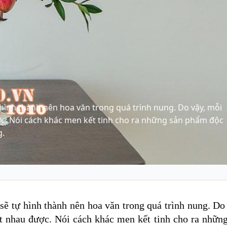
hình thành nên hoa văn trong quá trình nung. Do vậy, mỗi
ợc. Nói cách khác men kết tinh cho ra những sản phẩm độc
g.
ẽ tự hình thành nên hoa văn trong quá trình nung. Do
t nhau được. Nói cách khác men kết tinh cho ra nhữn