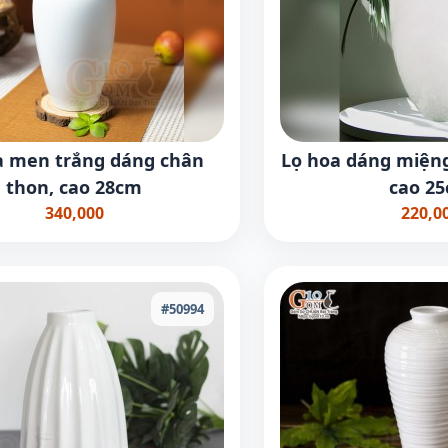
a men trắng dáng chân
Lọ hoa dáng miện
thon, cao 28cm
cao 2
340,000
220,0
#50994