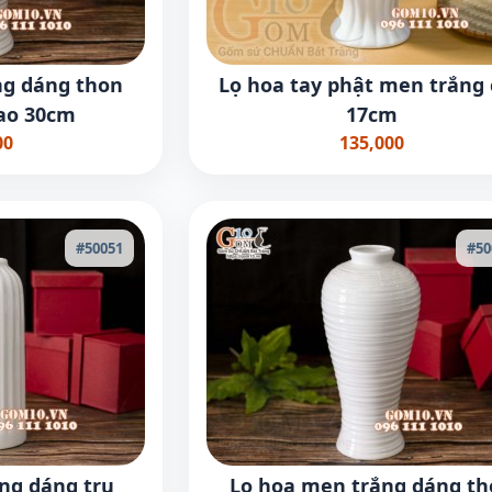
ng dáng thon
Lọ hoa tay phật men trắng
cao 30cm
17cm
00
135,000
#50051
#50
ng dáng trụ
Lọ hoa men trắng dáng th