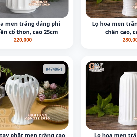
oa men trắng dáng phi
Lọ hoa men trắ
ền cổ thon, cao 25cm
chân cao, 
220,000
280,0
#47486-1
 tay phật men trắng cao
Lọ hoa men trắ