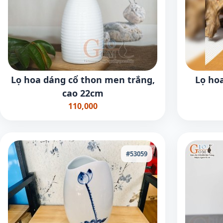
Lọ hoa dáng cổ thon men trắng,
Lọ ho
cao 22cm
110,000
#53059