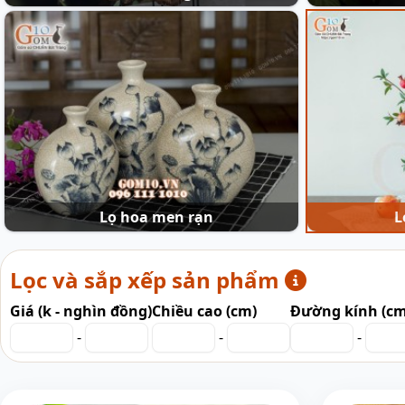
Lọ hoa men rạn
L
Lọc và sắp xếp sản phẩm
Giá (k - nghìn đồng)
Chiều cao (cm)
Đường kính (cm
-
-
-