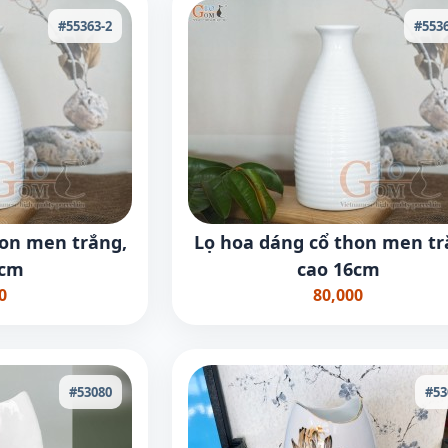
#55363-2
#5536
hon men trắng,
Lọ hoa dáng cổ thon men tr
3cm
cao 16cm
0
80,000
#53080
#53