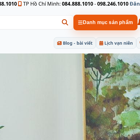
88.1010
TP Hồ Chí Minh:
084.888.1010
-
098.246.1010
Đăn
Danh mục sản phẩm
Blog - bài viết
Lịch vạn niên