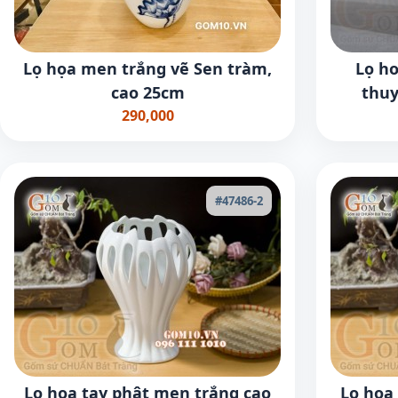
Lọ họa men trắng vẽ Sen tràm,
Lọ h
cao 25cm
thuy
290,000
#47486-2
Lọ hoa tay phật men trắng cao
Lọ hoa