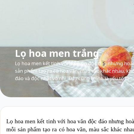
Lọ hoa men trắng
Lọ hoa men kết tinh với hoa văn độc đáo nhưng hoàn
sản phẩm tạo ra có hoa văn, màu sắc khác nhau, khô
đáo và độc nhất vô nhị. Đây cũng chính là yếu tố tạo 
Lọ hoa men kết tinh với hoa văn độc đáo nhưng hoà
mỗi sản phẩm tạo ra có hoa văn, màu sắc khác nhau