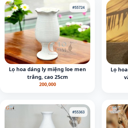
#55724
Lọ hoa dáng ly miệng loe men
Lọ hoa
trắng, cao 25cm
v
200,000
#55363