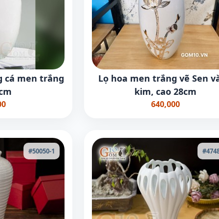
g cá men trắng
Lọ hoa men trắng vẽ Sen v
5cm
kim, cao 28cm
00
640,000
#50050-1
#4748