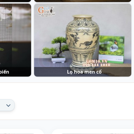
biến
Lọ hoa men cổ