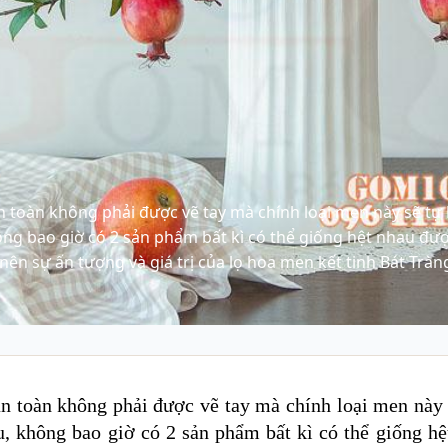
 toàn không phải được vẽ tay mà chính loại men này sẽ tự 
ng bao giờ có 2 sản phẩm bất kì có thể giống hệt nhau đư
nên sự ấn tượng và giá trị của lọ hoa men kết tinh Bát Tràn
n toàn không phải được vẽ tay mà chính loại men này s
, không bao giờ có 2 sản phẩm bất kì có thể giống hệ