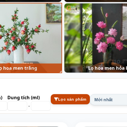
ọ hoa men trắng
Lọ hoa men hỏa 
)
Dung tích (ml)
Lọc sản phẩm
Mới nhất
-