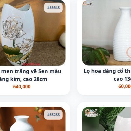
#55643
Lọ hoa dáng cổ t
 men trắng vẽ Sen màu
cao 1
àng kim, cao 28cm
60,00
640,000
#53233