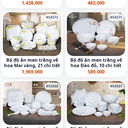
1,438,000
482,000
#54572
#54571
Bộ đồ ăn men trắng vẽ
Bộ đồ ăn men trắng vẽ
hoa Mai vàng, 21 chi tiết
hoa Đào đỏ, 10 chi tiết
1,969,000
589,000
#54568
#54567