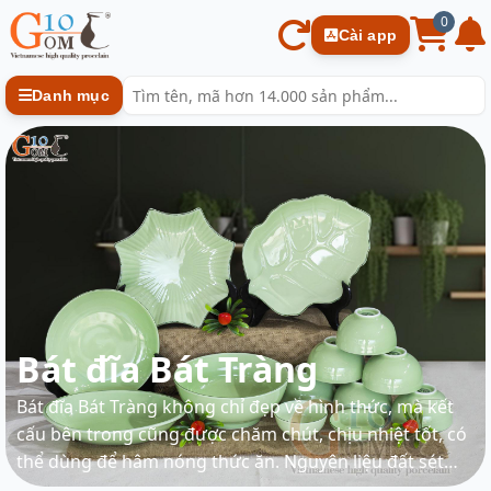
0
Cài app
Danh mục
Bát đĩa Bát Tràng
Bát đĩa Bát Tràng không chỉ đẹp về hình thức, mà kết
cấu bên trong cũng được chăm chút, chịu nhiệt tốt, có
thể dùng để hâm nóng thức ăn. Nguyên liệu đất sét
cao cấp và kĩ thuật nung đặc biệt khiến cho sản phẩm