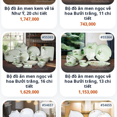
Bộ đồ ăn men kem vẽ lá
Bộ đồ ăn men ngọc vẽ
Như Ý, 20 chi tiết
hoa Bưởi trắng, 11 chi
tiết
1,747,000
743,000
#55365
#55364
Bộ đồ ăn men ngọc vẽ
Bộ đồ ăn men ngọc vẽ
hoa Bưởi trắng, 16 chi
hoa Bưởi trắng, 13 chi
tiết
tiết
1,629,000
1,153,000
#54657
#54655