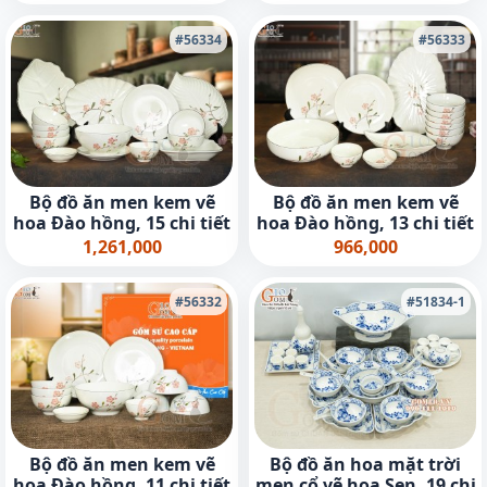
#56334
#56333
Bộ đồ ăn men kem vẽ
Bộ đồ ăn men kem vẽ
hoa Đào hồng, 15 chi tiết
hoa Đào hồng, 13 chi tiết
1,261,000
966,000
#56332
#51834-1
Bộ đồ ăn men kem vẽ
Bộ đồ ăn hoa mặt trời
hoa Đào hồng, 11 chi tiết
men cổ vẽ hoa Sen, 19 chi