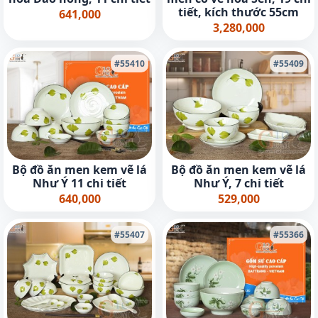
tiết, kích thước 55cm
641,000
3,280,000
#55410
#55409
Bộ đồ ăn men kem vẽ lá
Bộ đồ ăn men kem vẽ lá
Như Ý 11 chi tiết
Như Ý, 7 chi tiết
640,000
529,000
#55407
#55366