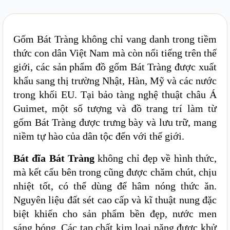
bền đẹp, nước men sáng bóng. Các tạp chất kim loại
nặng được khử với nhiệt độ cao, đảm bảo an toàn
trong quá trình sử dụng.
Gốm Bát Tràng không chỉ vang danh trong tiềm
thức con dân Việt Nam mà còn nổi tiếng trên thế
giới, các sản phẩm đồ gốm Bát Tràng được xuất
khẩu sang thị trường Nhật, Hàn, Mỹ và các nước
trong khối EU. Tại bảo tàng nghệ thuật châu Á
Guimet, một số tượng và đồ trang trí làm từ
gốm Bát Tràng được trưng bày và lưu trữ, mang
niềm tự hào của dân tộc đến với thế giới.
Bát đĩa Bát Tràng
không chỉ đẹp về hình thức,
mà kết cấu bên trong cũng được chăm chút, chịu
nhiệt tốt, có thể dùng để hâm nóng thức ăn.
Nguyên liệu đất sét cao cấp và kĩ thuật nung đặc
biệt khiến cho sản phẩm bền đẹp, nước men
sáng bóng. Các tạp chất kim loại nặng được khử