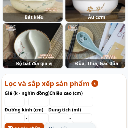
Bát kiểu
Âu cơm
Bộ bát đĩa gia vị
Đũa, Thìa, Gác đũa
Lọc và sắp xếp sản phẩm
Giá (k - nghìn đồng)
Chiều cao (cm)
-
-
Đường kính (cm)
Dung tích (ml)
-
-