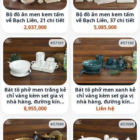
Bộ đồ ăn men kem tấm
Bộ đồ ăn men kem tấm
vẽ Bạch Liên, 21 chi tiết
vẽ Bạch Liên, 37 chi tiết
2,037,000
5,085,000
#57101
#57100
Bát tô phở men trắng kẻ
Bát tô phở men xanh kẻ
chỉ vàng kèm set gia vị
chỉ vàng kèm set gia vị
nhà hàng, đường kính
nhà hàng, đường kính
18cm
18cm
8,955,000
Liên hệ
#57099
#57098