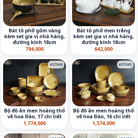
Bát tô phở gốm vàng
Bát tô phở men trắng
kèm set gia vị nhà hàng,
kèm set gia vị nhà hàng,
đường kính 18cm
đường kính 18cm
794,000
642,000
#57049
#57045
Bộ đồ ăn men hoàng thổ
Bộ đồ ăn men hoàng thổ
vẽ hoa Đào, 17 chi tiết
vẽ hoa Đào, 16 chi tiết
1,774,000
1,574,000