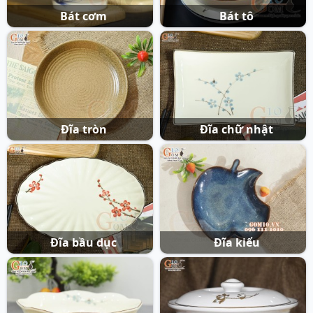
Bát cơm
Bát tô
Đĩa tròn
Đĩa chữ nhật
Đĩa bầu dục
Đĩa kiểu