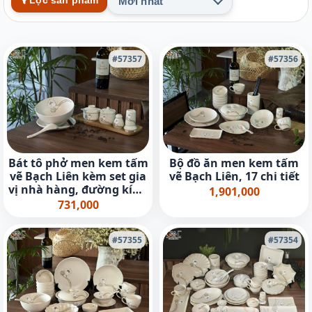
Lọc sản phẩm
Mới nhất
#57357
#57356
Bát tô phở men kem tấm
Bộ đồ ăn men kem tấm
vẽ Bạch Liên kèm set gia
vẽ Bạch Liên, 17 chi tiết
vị nhà hàng, đường kính
1,901,000
18cm
731,000
#57355
#57354