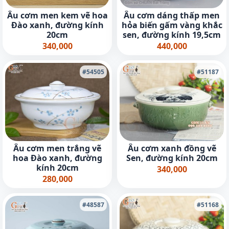
Âu cơm men kem vẽ hoa
Âu cơm dáng thấp men
Đào xanh, đường kính
hỏa biến gấm vàng khắc
20cm
sen, đường kính 19,5cm
340,000
440,000
#54505
#51187
Âu cơm men trắng vẽ
Âu cơm xanh đồng vẽ
hoa Đào xanh, đường
Sen, đường kính 20cm
kính 20cm
340,000
280,000
#48587
#51168