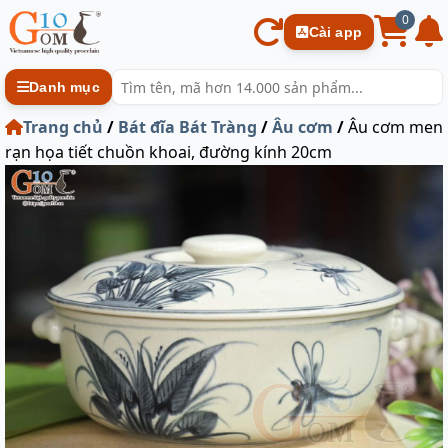
0
Cài app
Danh mục
Trang chủ
/
Bát đĩa Bát Tràng
/
Âu cơm
/
Âu cơm men
rạn họa tiết chuồn khoai, đường kính 20cm