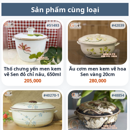
Sản phẩm cùng loại
#51493
#42039
Thố chưng yến men kem
Âu cơm men kem vẽ hoa
vẽ Sen đỏ chỉ nâu, 650ml
Sen vàng 20cm
205,000
280,000
#40270-1
#48854