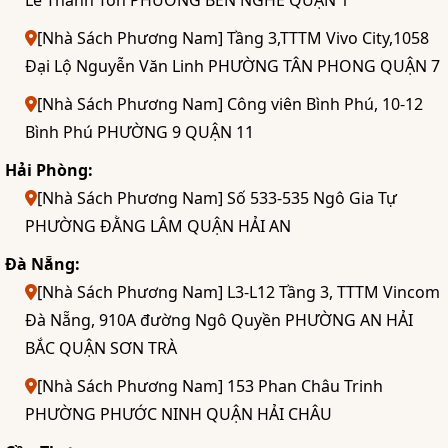
Lê Thánh Tôn PHƯỜNG BẾN NGHÉ QUẬN 1
[Nhà Sách Phương Nam] Tầng 3,TTTM Vivo City,1058
Đại Lộ Nguyễn Văn Linh PHƯỜNG TÂN PHONG QUẬN 7
[Nhà Sách Phương Nam] Công viên Bình Phú, 10-12
Bình Phú PHƯỜNG 9 QUẬN 11
Hải Phòng:
[Nhà Sách Phương Nam] Số 533-535 Ngô Gia Tự
PHƯỜNG ĐẰNG LÂM QUẬN HẢI AN
Đà Nẵng:
[Nhà Sách Phương Nam] L3-L12 Tầng 3, TTTM Vincom
Đà Nẵng, 910A đường Ngô Quyền PHƯỜNG AN HẢI
BẮC QUẬN SƠN TRÀ
[Nhà Sách Phương Nam] 153 Phan Châu Trinh
PHƯỜNG PHƯỚC NINH QUẬN HẢI CHÂU