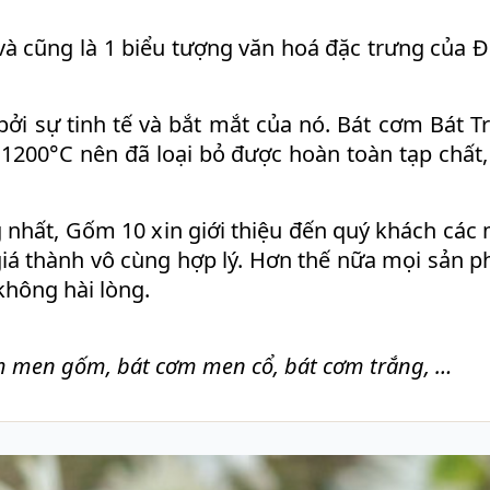
và cũng là 1 biểu tượng văn hoá đặc trưng của 
ởi sự tinh tế và bắt mắt của nó. Bát cơm Bát T
 1200°C nên đã loại bỏ được hoàn toàn tạp chất,
 nhất, Gốm 10 x
in giới thiệu đến quý khách các
 giá thành vô cùng hợp lý. Hơn thế nữa mọi sản 
hông hài lòng.
m men gốm, bát cơm men cổ, bát cơm trắng, …