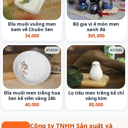
Đĩa muối vuông men
Bộ gia vị 4 món men
kem vẽ Chuồn Sen
xanh đá
34,000
365,000
#54630
#57086
Đĩa muối men trắng hoa
Lọ tiêu men trắng kẻ chỉ
Sen kẻ viền vàng 24k
vàng kim
40,000
80,000
Công ty TNHH Sản xuất và