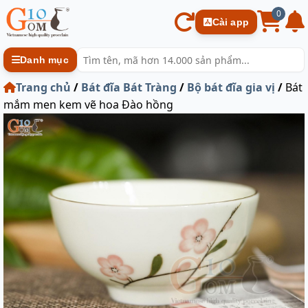
0
Cài app
Danh mục
Trang chủ
/
Bát đĩa Bát Tràng
/
Bộ bát đĩa gia vị
/
Bát
mắm men kem vẽ hoa Đào hồng