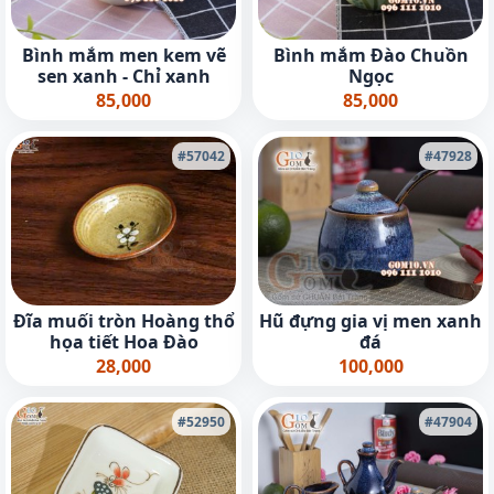
Bình mắm men kem vẽ
Bình mắm Đào Chuồn
sen xanh - Chỉ xanh
Ngọc
85,000
85,000
#57042
#47928
Đĩa muối tròn Hoàng thổ
Hũ đựng gia vị men xanh
họa tiết Hoa Đào
đá
28,000
100,000
#52950
#47904