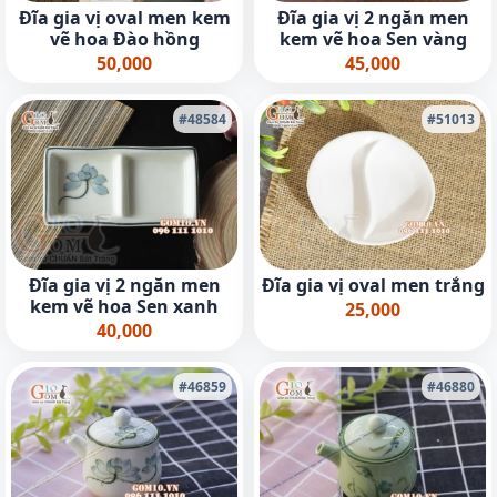
Đĩa gia vị oval men kem
Đĩa gia vị 2 ngăn men
vẽ hoa Đào hồng
kem vẽ hoa Sen vàng
50,000
45,000
#48584
#51013
Đĩa gia vị 2 ngăn men
Đĩa gia vị oval men trắng
kem vẽ hoa Sen xanh
25,000
40,000
#46859
#46880