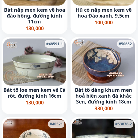
Bát nắp men kem vẽ hoa
Hũ có nắp men kem vẽ
đào hồng, đường kính
hoa Đào xanh, 9,5cm
11cm
100,000
130,000
#48591-1
#50652
Bát tô loe men kem vẽ Cà
Bát tô dáng khum men
rốt, đường kính 16cm
hoả biến xanh đá khắc
Sen, đường kính 18cm
130,000
330,000
#40521
#53876-2