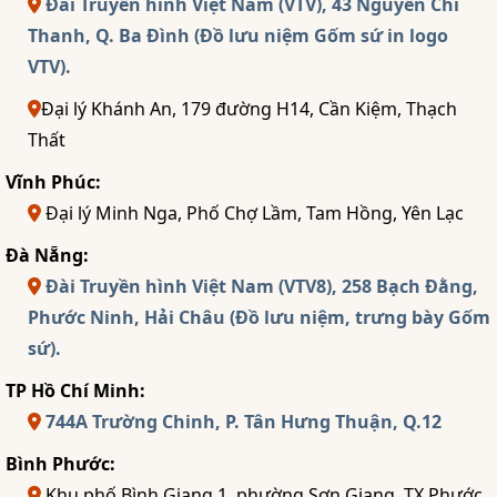
Đài Truyền hình Việt Nam (VTV), 43 Nguyễn Chí
Thanh, Q. Ba Đình (Đồ lưu niệm Gốm sứ in logo
VTV).
Đại lý Khánh An, 179 đường H14, Cần Kiệm, Thạch
Thất
Vĩnh Phúc:
Đại lý Minh Nga, Phố Chợ Lầm, Tam Hồng, Yên Lạc
Đà Nẵng:
Đài Truyền hình Việt Nam (VTV8), 258 Bạch Đằng,
Phước Ninh, Hải Châu (Đồ lưu niệm, trưng bày Gốm
sứ).
TP Hồ Chí Minh:
744A Trường Chinh, P. Tân Hưng Thuận, Q.12
Bình Phước:
Khu phố Bình Giang 1, phường Sơn Giang, TX Phước