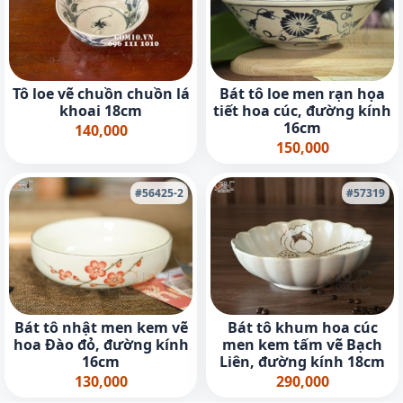
Tô loe vẽ chuồn chuồn lá
Bát tô loe men rạn họa
khoai 18cm
tiết hoa cúc, đường kính
16cm
140,000
150,000
#56425-2
#57319
Bát tô nhật men kem vẽ
Bát tô khum hoa cúc
hoa Đào đỏ, đường kính
men kem tấm vẽ Bạch
16cm
Liên, đường kính 18cm
130,000
290,000