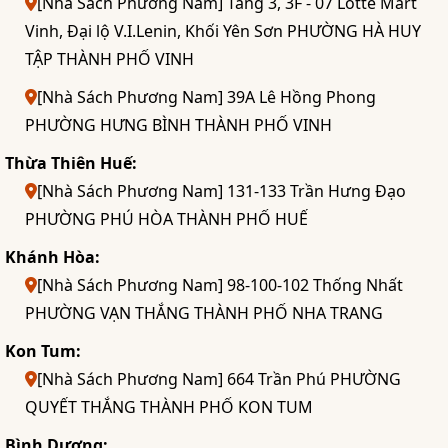
[Nhà Sách Phương Nam] Tầng 3, 3F - 07 Lotte Mart
Vinh, Đại lộ V.I.Lenin, Khối Yên Sơn PHƯỜNG HÀ HUY
TẬP THÀNH PHỐ VINH
[Nhà Sách Phương Nam] 39A Lê Hồng Phong
PHƯỜNG HƯNG BÌNH THÀNH PHỐ VINH
Thừa Thiên Huế:
[Nhà Sách Phương Nam] 131-133 Trần Hưng Đạo
PHƯỜNG PHÚ HÒA THÀNH PHỐ HUẾ
Khánh Hòa:
[Nhà Sách Phương Nam] 98-100-102 Thống Nhất
PHƯỜNG VẠN THẮNG THÀNH PHỐ NHA TRANG
Kon Tum:
[Nhà Sách Phương Nam] 664 Trần Phú PHƯỜNG
QUYẾT THẮNG THÀNH PHỐ KON TUM
Bình Dương: