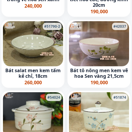
20cm
240,000
190,000
#51790-2
#42037
Bát salat men kem tấm
Bát tô nông men kem vẽ
kẻ chỉ, 18cm
hoa Sen vàng 21,5cm
260,000
190,000
#54024
#51874