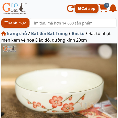
0
Cài app
Danh mục
Trang chủ
/
Bát đĩa Bát Tràng
/
Bát tô
/
Bát tô nhật
men kem vẽ hoa Đào đỏ, đường kính 20cm