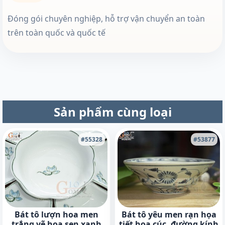
Đóng gói chuyên nghiệp, hỗ trợ vận chuyển an toàn
trên toàn quốc và quốc tế
Sản phẩm cùng loại
#55328
#53877
Bát tô lượn hoa men
Bát tô yêu men rạn họa
trắng vẽ hoa sen xanh
tiết hoa cúc, đường kính