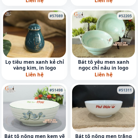
Liên hệ
Liên hệ
#57089
#52205
Lọ tiêu men xanh kẻ chỉ
Bát tô yêu men xanh
vàng kim, in logo
ngọc chỉ nâu in logo
Liên hệ
Liên hệ
#51498
#51311
Bát tô nông men kem vẽ
Bát tô nông men trắng