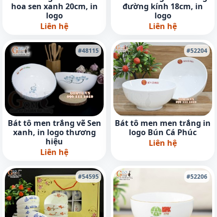
hoa sen xanh 20cm, in
đường kính 18cm, in
logo
logo
Liên hệ
Liên hệ
#48115
#52204
Bát tô men trắng vẽ Sen
Bát tô men men trắng in
xanh, in logo thương
logo Bún Cá Phúc
hiệu
Liên hệ
Liên hệ
#54595
#52206