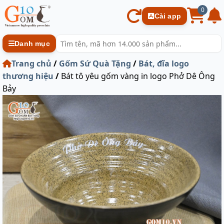
0
Cài app
Danh mục
Trang chủ
/
Gốm Sứ Quà Tặng
/
Bát, đĩa logo
thương hiệu
/
Bát tô yêu gốm vàng in logo Phở Dê Ông
Bảy