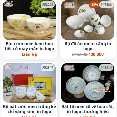
#52203
-28%
#47488
Bát cơm men kem họa
Bộ đồ ăn men trắng in
tiết cỏ may mắn in logo
logo
Liên hệ
549,000
400,000
#52347
#48114
Bộ bát cơm men trắng kẻ
Bát tô men cổ vẽ hoa sắt,
chỉ vàng kim, in logo
in logo thương hiệu