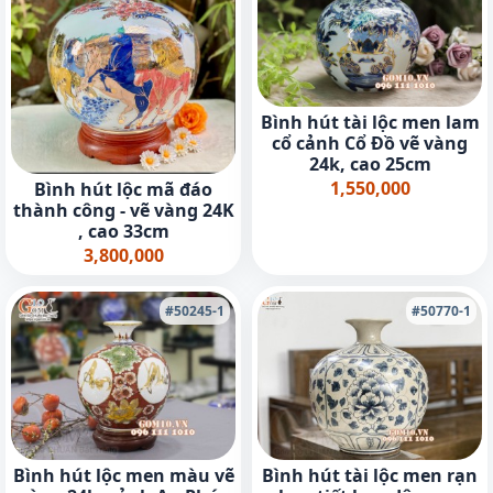
Bình hút tài lộc men lam
cổ cảnh Cổ Đồ vẽ vàng
24k, cao 25cm
1,550,000
Bình hút lộc mã đáo
thành công - vẽ vàng 24K
, cao 33cm
3,800,000
#50245-1
#50770-1
Bình hút lộc men màu vẽ
Bình hút tài lộc men rạn