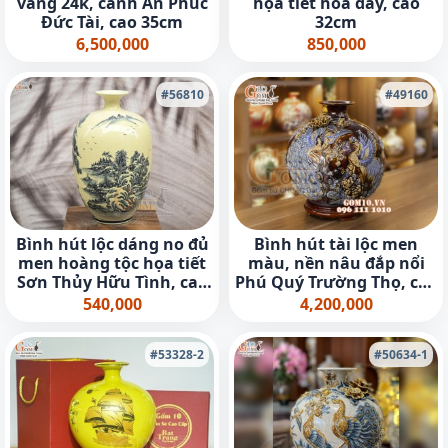
vàng 24k, cảnh An Phúc
họa tiết hoa dây, cao
Đức Tài, cao 35cm
32cm
6,500,000
850,000
#56810
#49160
Bình hút lộc dáng no đủ
Bình hút tài lộc men
men hoàng tộc họa tiết
màu, nền nâu đắp nổi
Sơn Thủy Hữu Tình, cao
Phú Quý Trường Thọ, cao
32cm
35cm
540,000
4,200,000
#53328-2
#50634-1