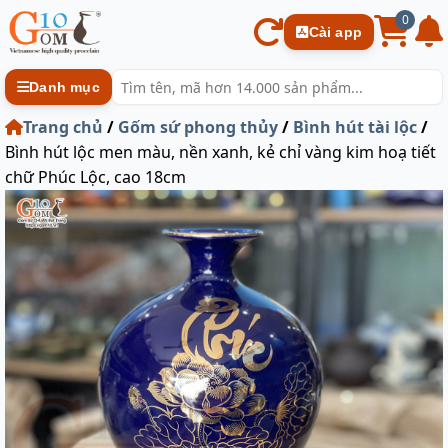
0
Cài app
Danh mục
Trang chủ
/
Gốm sứ phong thủy
/
Bình hút tài lộc
/
Bình hút lộc men màu, nền xanh, kẻ chỉ vàng kim hoạ tiết
chữ Phúc Lộc, cao 18cm