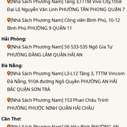
[Nhà Sách Phương Nam] Tầng 3,TTTM Vivo City,1058
Đại Lộ Nguyễn Văn Linh PHƯỜNG TÂN PHONG QUẬN 7
[Nhà Sách Phương Nam] Công viên Bình Phú, 10-12
Bình Phú PHƯỜNG 9 QUẬN 11
Hải Phòng:
[Nhà Sách Phương Nam] Số 533-535 Ngô Gia Tự
PHƯỜNG ĐẰNG LÂM QUẬN HẢI AN
Đà Nẵng:
[Nhà Sách Phương Nam] L3-L12 Tầng 3, TTTM Vincom
Đà Nẵng, 910A đường Ngô Quyền PHƯỜNG AN HẢI
BẮC QUẬN SƠN TRÀ
[Nhà Sách Phương Nam] 153 Phan Châu Trinh
PHƯỜNG PHƯỚC NINH QUẬN HẢI CHÂU
Cần Thơ:
[Nhà Sách Phương Nam] 06 Hòa Bình PHƯỜNG AN