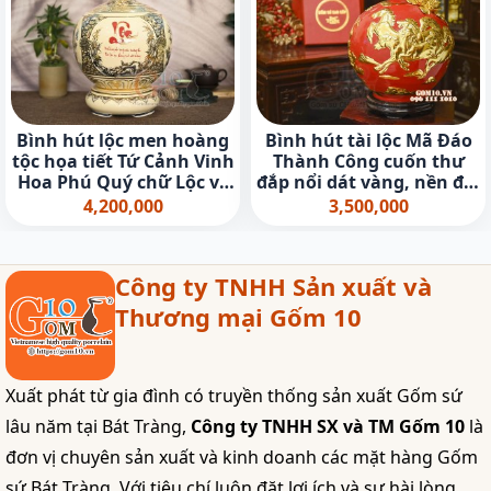
Bình hút lộc men hoàng
Bình hút tài lộc Mã Đáo
tộc họa tiết Tứ Cảnh Vinh
Thành Công cuốn thư
Hoa Phú Quý chữ Lộc vẽ
đắp nổi dát vàng, nền đỏ,
vàng 24k, cao 36cm (cả
cao 28cm
4,200,000
3,500,000
đế)
Công ty TNHH Sản xuất và
Thương mại Gốm 10
Xuất phát từ gia đình có truyền thống sản xuất Gốm sứ
lâu năm tại Bát Tràng,
Công ty TNHH SX và TM Gốm 10
là
đơn vị chuyên sản xuất và kinh doanh các mặt hàng Gốm
sứ Bát Tràng. Với tiêu chí luôn đặt lợi ích và sự hài lòng