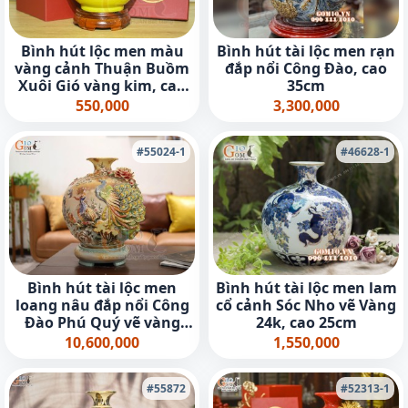
Bình hút lộc men màu
Bình hút tài lộc men rạn
vàng cảnh Thuận Buồm
đắp nổi Công Đào, cao
Xuôi Gió vàng kim, cao
35cm
18cm
550,000
3,300,000
#55024-1
#46628-1
Bình hút tài lộc men
Bình hút tài lộc men lam
loang nâu đắp nổi Công
cổ cảnh Sóc Nho vẽ Vàng
Đào Phú Quý vẽ vàng
24k, cao 25cm
24k, cao 30cm
10,600,000
1,550,000
#55872
#52313-1