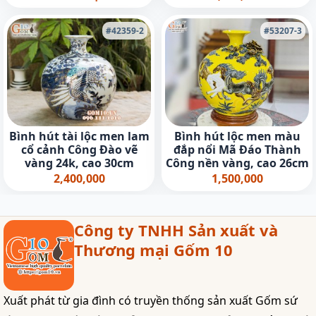
35cm
#42359-2
#53207-3
Bình hút tài lộc men lam
Bình hút lộc men màu
cổ cảnh Công Đào vẽ
đắp nổi Mã Đáo Thành
vàng 24k, cao 30cm
Công nền vàng, cao 26cm
2,400,000
1,500,000
Công ty TNHH Sản xuất và
Thương mại Gốm 10
Xuất phát từ gia đình có truyền thống sản xuất Gốm sứ