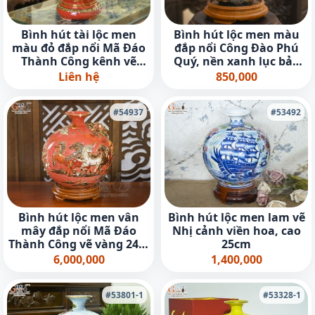
Bình hút tài lộc men
Bình hút lộc men màu
màu đỏ đắp nổi Mã Đáo
đắp nổi Công Đào Phú
Thành Công kênh vẽ
Quý, nền xanh lục bảo
vàng 24k, cao 35cm
cao 18cm
Liên hệ
850,000
#54937
#53492
Bình hút lộc men vân
Bình hút lộc men lam vẽ
mây đắp nổi Mã Đáo
Nhị cảnh viền hoa, cao
Thành Công vẽ vàng 24k,
25cm
cao 30cm (Màu đỏ)
6,000,000
1,400,000
#53801-1
#53328-1