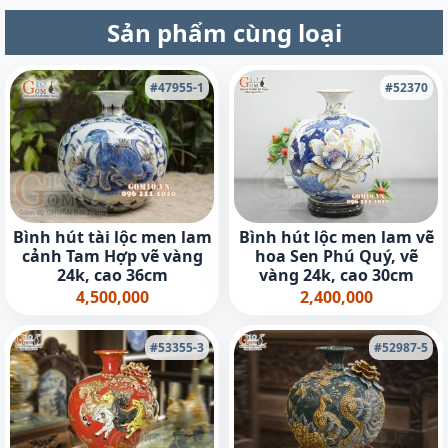
Sản phẩm cùng loại
#47955-1
#52370
Bình hút tài lộc men lam
Bình hút lộc men lam vẽ
cảnh Tam Hợp vẽ vàng
hoa Sen Phú Quý, vẽ
24k, cao 36cm
vàng 24k, cao 30cm
4,500,000
2,400,000
#53355-3
#52987-5