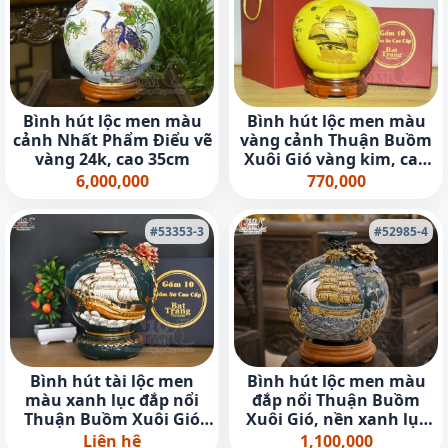
Bình hút lộc men màu
Bình hút lộc men màu
cảnh Nhất Phẩm Điểu vẽ
vàng cảnh Thuận Buồm
vàng 24k, cao 35cm
Xuôi Gió vàng kim, cao
23cm
6,000,000
770,000
#53353-3
#52985-4
Bình hút tài lộc men
Bình hút lộc men màu
màu xanh lục đắp nổi
đắp nổi Thuận Buồm
Thuận Buồm Xuôi Gió
Xuôi Gió, nền xanh lục
kênh vẽ vàng 24k, cao
bảo cao 24cm
Liên hệ
1,100,000