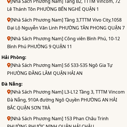
[Nhà Sách Phương Nam] Tầng B2, TTTM Vincom, 72
Lê Thánh Tôn PHƯỜNG BẾN NGHÉ QUẬN 1
[Nhà Sách Phương Nam] Tầng 3,TTTM Vivo City,1058
Đại Lộ Nguyễn Văn Linh PHƯỜNG TÂN PHONG QUẬN 7
[Nhà Sách Phương Nam] Công viên Bình Phú, 10-12
Bình Phú PHƯỜNG 9 QUẬN 11
Hải Phòng:
[Nhà Sách Phương Nam] Số 533-535 Ngô Gia Tự
PHƯỜNG ĐẰNG LÂM QUẬN HẢI AN
Đà Nẵng:
[Nhà Sách Phương Nam] L3-L12 Tầng 3, TTTM Vincom
Đà Nẵng, 910A đường Ngô Quyền PHƯỜNG AN HẢI
BẮC QUẬN SƠN TRÀ
[Nhà Sách Phương Nam] 153 Phan Châu Trinh
PHƯỜNG PHƯỚC NINH QUẬN HẢI CHÂU