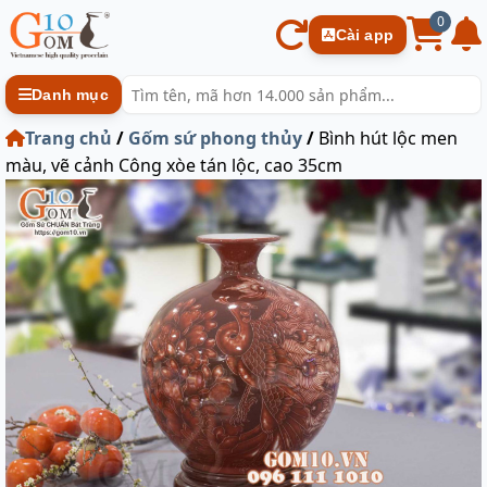
0
Cài app
Danh mục
Trang chủ
/
Gốm sứ phong thủy
/
Bình hút lộc men
màu, vẽ cảnh Công xòe tán lộc, cao 35cm