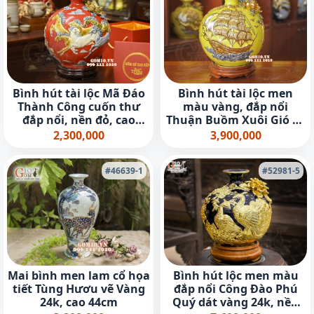
Bình hút tài lộc Mã Đáo
Bình hút tài lộc men
Thành Công cuốn thư
màu vàng, đắp nổi
đắp nổi, nền đỏ, cao
Thuận Buồm Xuôi Gió vẽ
28cm
vàng 24k, cao 25cm
2,300,000
3,900,000
#46639-1
#52981-5
Mai bình men lam cổ họa
Bình hút lộc men màu
tiết Tùng Hươu vẽ Vàng
đắp nổi Công Đào Phú
24k, cao 44cm
Quý dát vàng 24k, nền