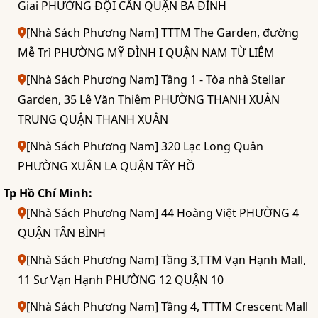
Giai PHƯỜNG ĐỘI CẤN QUẬN BA ĐÌNH
[Nhà Sách Phương Nam] TTTM The Garden, đường
Mễ Trì PHƯỜNG MỸ ĐÌNH I QUẬN NAM TỪ LIÊM
[Nhà Sách Phương Nam] Tầng 1 - Tòa nhà Stellar
Garden, 35 Lê Văn Thiêm PHƯỜNG THANH XUÂN
TRUNG QUẬN THANH XUÂN
[Nhà Sách Phương Nam] 320 Lạc Long Quân
PHƯỜNG XUÂN LA QUẬN TÂY HỒ
Tp Hồ Chí Minh:
[Nhà Sách Phương Nam] 44 Hoàng Việt PHƯỜNG 4
QUẬN TÂN BÌNH
[Nhà Sách Phương Nam] Tầng 3,TTM Vạn Hạnh Mall,
11 Sư Vạn Hạnh PHƯỜNG 12 QUẬN 10
[Nhà Sách Phương Nam] Tầng 4, TTTM Crescent Mall