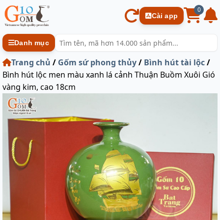
0
Cài app
Danh mục
Trang chủ
/
Gốm sứ phong thủy
/
Bình hút tài lộc
/
Bình hút lộc men màu xanh lá cảnh Thuận Buồm Xuôi Gió
vàng kim, cao 18cm