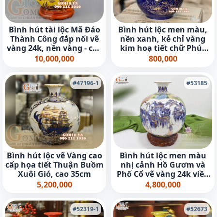
Bình hút tài lộc Mã Đáo
Bình hút lộc men màu,
Thành Công đắp nổi vẽ
nền xanh, kẻ chỉ vàng
vàng 24k, nền vàng - cao
kim hoạ tiết chữ Phúc
30cm
Lộc, cao 22cm
10,000,000
800,000
#47196-1
#53185
Bình hút lộc vẽ Vàng cao
Bình hút lộc men màu
cấp họa tiết Thuận Buồm
nhị cảnh Hồ Gươm và
Xuôi Gió, cao 35cm
Phố Cổ vẽ vàng 24k viền
hoa, cao 35cm
5,200,000
4,800,000
#52319-1
#52673