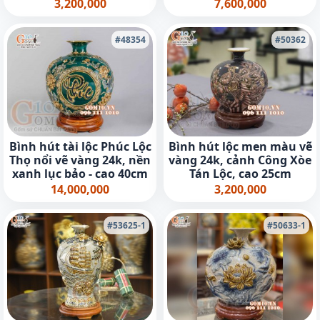
xanh coban cao 38cm
3,200,000
7,600,000
#48354
#50362
Bình hút tài lộc Phúc Lộc
Bình hút lộc men màu vẽ
Thọ nổi vẽ vàng 24k, nền
vàng 24k, cảnh Công Xòe
xanh lục bảo - cao 40cm
Tán Lộc, cao 25cm
14,000,000
3,200,000
#53625-1
#50633-1