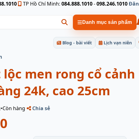
88.1010
TP Hồ Chí Minh:
084.888.1010
-
098.246.1010
Đăn
Danh mục sản phẩm
Blog - bài viết
Lịch vạn niên
m
 lộc men rong cổ cảnh 
àng 24k, cao 25cm
g
•
Còn hàng
Chia sẻ
00