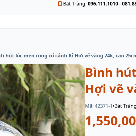
Bát Tràng:
096.111.1010
-
081.8
nh hút lộc men rong cổ cảnh Kỉ Hợi vẽ vàng 24k, cao 25c
Bình hút
Hợi vẽ v
Mã: 42371-1
•
Bát Tràn
1,550,0