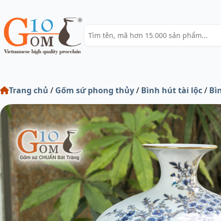
Trang chủ
/
Gốm sứ phong thủy
/
Bình hút tài lộc
/
Bì