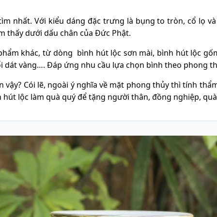
 nhất. Với kiểu dáng đặc trưng là bụng to tròn, cổ lọ và mi
ìm thấy dưới dấu chân của Đức Phật.
hẩm khác, từ dòng bình hút lộc sơn mài, bình hút lộc gốm
 nổi dát vàng…. Đáp ứng nhu cầu lựa chọn bình theo phong t
vậy? Cói lẽ, ngoài ý nghĩa về mặt phong thủy thì tính thẩm
 hút lộc làm quà quý để tặng người thân, đồng nghiệp, quà