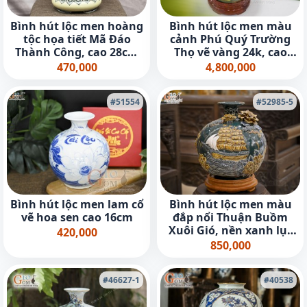
Bình hút lộc men hoàng
Bình hút lộc men màu
tộc họa tiết Mã Đáo
cảnh Phú Quý Trường
Thành Công, cao 28cm
Thọ vẽ vàng 24k, cao
(cả đế)
35cm
470,000
4,800,000
#51554
#52985-5
Bình hút lộc men lam cổ
Bình hút lộc men màu
vẽ hoa sen cao 16cm
đắp nổi Thuận Buồm
Xuôi Gió, nền xanh lục
420,000
bảo cao 18cm
850,000
#46627-1
#40538