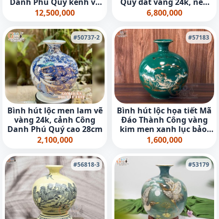
Danh Phú Quý kênh vẽ
Quý dát vàng 24k, nền
vàng 24k, cao 30cm
xanh coban cao 35cm
12,500,000
6,800,000
#50737-2
#57183
Bình hút lộc men lam vẽ
Bình hút lộc họa tiết Mã
vàng 24k, cảnh Công
Đáo Thành Công vàng
Danh Phú Quý cao 28cm
kim men xanh lục bảo,
cao 30cm
2,100,000
1,600,000
#56818-3
#53179