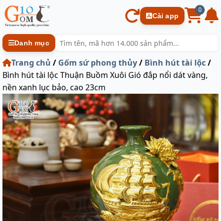
0
Cài app
Danh mục
Trang chủ
/
Gốm sứ phong thủy
/
Bình hút tài lộc
/
Bình hút tài lộc Thuận Buồm Xuôi Gió đắp nổi dát vàng,
nền xanh lục bảo, cao 23cm