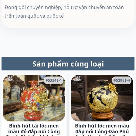
Đóng gói chuyên nghiệp, hỗ trợ vận chuyển an toàn
trên toàn quốc và quốc tế
Sản phẩm cùng loại
#53341-1
#52981-4
Bình hút tài lộc men
Bình hút lộc men màu
màu đỏ đắp nổi Công
đắp nổi Công Đào Phú