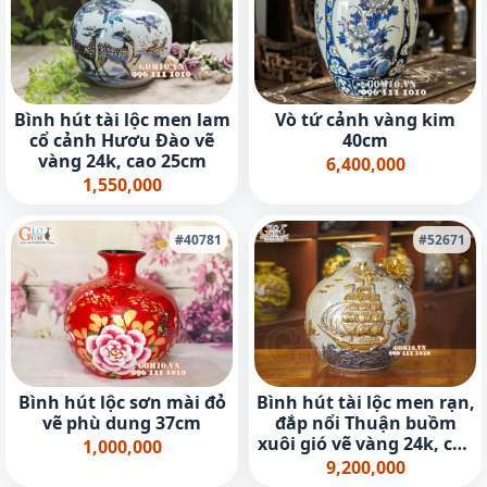
Bình hút tài lộc men lam
Vò tứ cảnh vàng kim
cổ cảnh Hươu Đào vẽ
40cm
vàng 24k, cao 25cm
6,400,000
1,550,000
#40781
#52671
Bình hút lộc sơn mài đỏ
Bình hút tài lộc men rạn,
vẽ phù dung 37cm
đắp nổi Thuận buồm
xuôi gió vẽ vàng 24k, cao
1,000,000
35cm
9,200,000