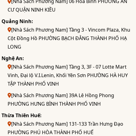
[Nhà Sách Phương Nam] 06 Hòa Bình PHƯỜNG AN
CƯ QUẬN NINH KIỀU
Quảng Ninh:
[Nhà Sách Phương Nam] Tầng 3 - Vincom Plaza, Khu
Cột Đồng Hồ PHƯỜNG BẠCH ĐẰNG THÀNH PHỐ HẠ
LONG
Nghệ An:
[Nhà Sách Phương Nam] Tầng 3, 3F - 07 Lotte Mart
Vinh, Đại lộ V.I.Lenin, Khối Yên Sơn PHƯỜNG HÀ HUY
TẬP THÀNH PHỐ VINH
[Nhà Sách Phương Nam] 39A Lê Hồng Phong
PHƯỜNG HƯNG BÌNH THÀNH PHỐ VINH
Thừa Thiên Huế:
[Nhà Sách Phương Nam] 131-133 Trần Hưng Đạo
PHƯỜNG PHÚ HÒA THÀNH PHỐ HUẾ