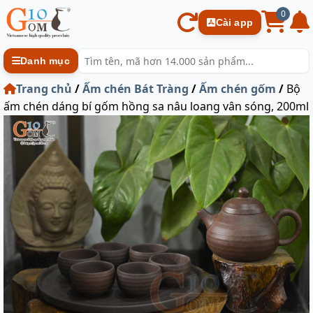
0
Cài app
Danh mục
Trang chủ
/
Ấm chén Bát Tràng
/
Ấm chén gốm
/
Bộ
ấm chén dáng bí gốm hồng sa nâu loang vân sóng, 200ml