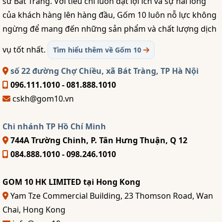
sứ Bát Tràng. Với tiêu chí luôn đặt lợi ích và sự hài lòng
của khách hàng lên hàng đầu, Gốm 10 luôn nỗ lực không
ngừng để mang đến những sản phẩm và chất lượng dịch
vụ tốt nhất.
Tìm hiểu thêm về Gốm 10
số 22 đường Chợ Chiều, xã Bát Tràng, TP Hà Nội
096.111.1010 - 081.888.1010
cskh@gom10.vn
Chi nhánh TP Hồ Chí Minh
744A Trường Chinh, P. Tân Hưng Thuận, Q 12
084.888.1010 - 098.246.1010
GOM 10 HK LIMITED tại Hong Kong
Yam Tze Commercial Building, 23 Thomson Road, Wan
Chai, Hong Kong