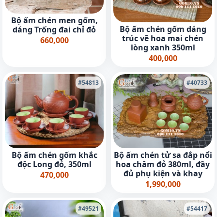
Bộ ấm chén men gốm,
Bộ ấm chén gốm dáng
dáng Trống đai chỉ đỏ
trúc vẽ hoa mai chén
660,000
lòng xanh 350ml
400,000
#54813
#40733
Bộ ấm chén gốm khắc
Bộ ấm chén tử sa đắp nổi
độc Long đỏ, 350ml
hoa châm đỏ 380ml, đầy
đủ phụ kiện và khay
470,000
1,990,000
#49521
#54417