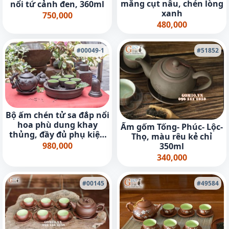
măng cụt nâu, chén lòng
nổi tứ cảnh đen, 360ml
xanh
750,000
480,000
#00049-1
#51852
Bộ ấm chén tử sa đắp nổi
hoa phù dung khay
Ấm gốm Tống- Phúc- Lộc-
thủng, đầy đủ phụ kiện
Thọ, màu rêu kẻ chỉ
500ml
980,000
350ml
340,000
#00145
#49584