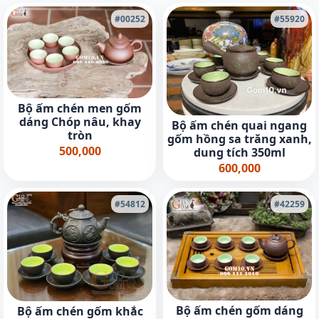
#00252
#55920
Bộ ấm chén men gốm
dáng Chóp nâu, khay
Bộ ấm chén quai ngang
tròn
gốm hồng sa trăng xanh,
500,000
dung tích 350ml
600,000
#54812
#42259
Bộ ấm chén gốm dáng
Bộ ấm chén gốm khắc