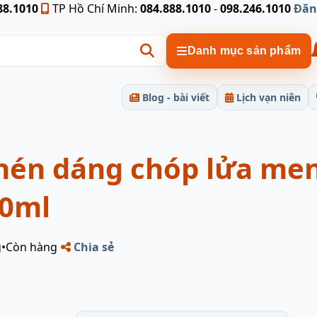
88.1010
TP Hồ Chí Minh:
084.888.1010
-
098.246.1010
Đăn
Danh mục sản phẩm
Blog - bài viết
Lịch vạn niên
hén dáng chóp lửa me
00ml
g
•
Còn hàng
Chia sẻ