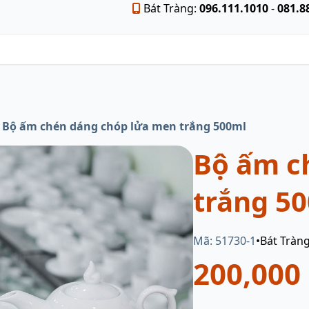
Bát Tràng:
096.111.1010
-
081.8
Bộ ấm chén dáng chóp lửa men trắng 500ml
Bộ ấm c
trắng 5
Mã: 51730-1
•
Bát Tràn
200,000