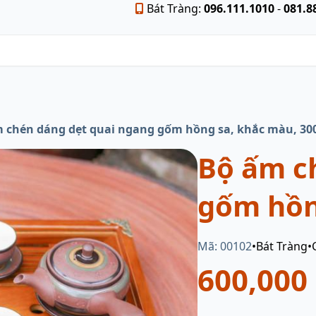
Bát Tràng:
096.111.1010
-
081.8
 chén dáng dẹt quai ngang gốm hồng sa, khắc màu, 30
Bộ ấm c
gốm hồn
Mã: 00102
•
Bát Tràng
•
600,000