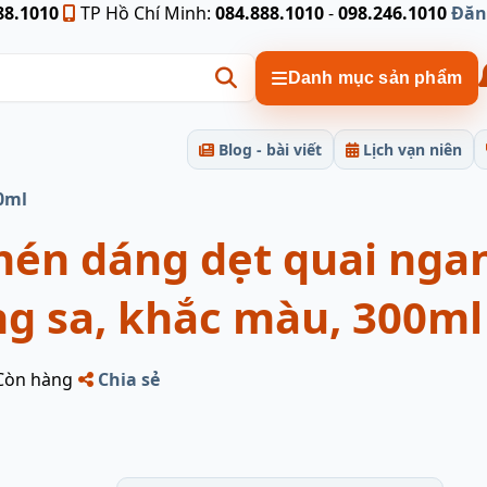
88.1010
TP Hồ Chí Minh:
084.888.1010
-
098.246.1010
Đăn
Danh mục sản phẩm
Blog - bài viết
Lịch vạn niên
0ml
hén dáng dẹt quai nga
g sa, khắc màu, 300ml
Còn hàng
Chia sẻ