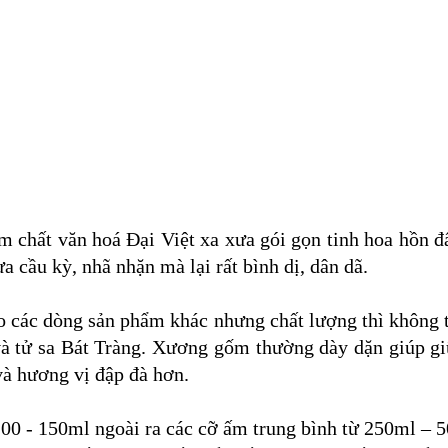
ất văn hoá Đại Việt xa xưa gói gọn tinh hoa hồn đất V
 cầu kỳ, nhã nhặn mà lại rất bình dị, dân dã.
 các dòng sản phẩm khác nhưng chất lượng thì không t
à tử sa Bát Tràng. Xương gốm thường dày dặn giúp giữ
và hương vị đập đà hơn.
0 - 150ml ngoài ra các cỡ ấm trung bình từ 250ml – 50