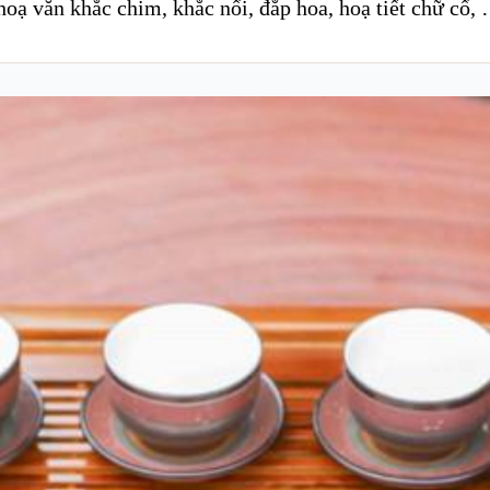
oạ văn khắc chim, khắc nổi, đắp hoa, hoạ tiết chữ cổ,