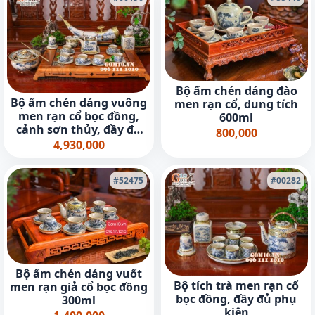
Bộ ấm chén dáng đào
Bộ ấm chén dáng vuông
men rạn cổ, dung tích
men rạn cổ bọc đồng,
600ml
cảnh sơn thủy, đầy đủ
800,000
phụ kiện (gồm khay)
4,930,000
#52475
#00282
Bộ ấm chén dáng vuốt
Bộ tích trà men rạn cổ
men rạn giả cổ bọc đồng
bọc đồng, đầy đủ phụ
300ml
kiện