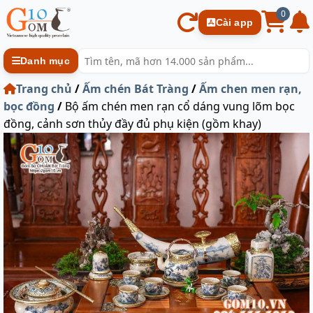
0
Cài app
Danh mục
Trang chủ
/
Ấm chén Bát Tràng
/
Ấm chen men rạn,
bọc đồng
/
Bộ ấm chén men rạn cổ dáng vung lõm bọc
đồng, cảnh sơn thủy đầy đủ phụ kiện (gồm khay)