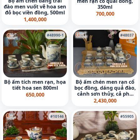
Bộ ấm chén dáng trái
men rạn cổ quai đồng,
đào men vuốt vẽ hoa sen
350ml
đỏ bọc viền đồng, 500ml
700,000
1,400,000
#48990-1
#48037
Bộ ấm tích men rạn, họa
Bộ ấm chén men rạn cổ
tiết hoa sen 800ml
bọc đồng, dáng quả đào,
cảnh sơn thủy, cả phụ
650,000
kiện
2,430,000
#10146
#55905