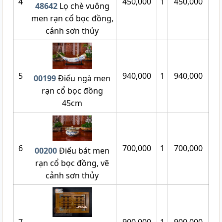
4
450,000
1
450,000
48642
Lọ chè vuông
men rạn cổ bọc đồng,
cảnh sơn thủy
5
940,000
1
940,000
00199
Điếu ngà men
rạn cổ bọc đồng
45cm
6
700,000
1
700,000
00200
Điếu bát men
rạn cổ bọc đồng, vẽ
cảnh sơn thủy
7
900,000
1
900,000