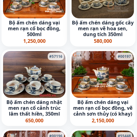
Bộ ấm chén dáng vại
Bộ ấm chén dáng gốc cây
men rạn cổ bọc đồng,
men rạn vẽ hoa sen,
500ml
dung tích 350ml
1,250,000
580,000
#57116
#00197
Bộ ấm chén dáng nhật
Bộ ấm chén dáng vại
men rạn cổ cảnh trúc
men rạn cổ bọc đồng, vẽ
lâm thất hiền, 350ml
cảnh sơn thủy (có khay)
650,000
2,150,000
#00196
#55448