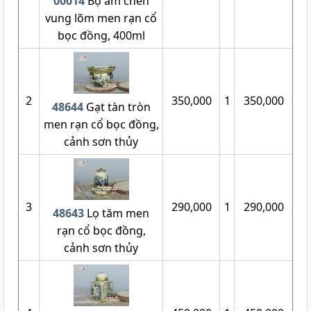
00014
Bộ ấm chén
vung lõm men rạn cổ
bọc đồng, 400ml
2
350,000
1
350,000
48644
Gạt tàn tròn
men rạn cổ bọc đồng,
cảnh sơn thủy
3
290,000
1
290,000
48643
Lọ tăm men
rạn cổ bọc đồng,
cảnh sơn thủy