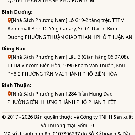
QUYẾT THẮNG THÀNH PHỐ KON TUM
Bình Dương:
[Nhà Sách Phương Nam] Lô G19-2 tầng trệt, TTTM
Aeon mall Bình Dương Canary, Số 01 Đại Lộ Bình
Dương PHƯỜNG THUẬN GIAO THÀNH PHỐ THUẬN AN
Đồng Nai:
[Nhà Sách Phương Nam] Lầu 3 (Gian hàng 06.07.08),
TTTM Vincom Biên Hòa, 1096 Phạm Văn Thuận, Khu
Phố 2 PHƯỜNG TÂN MAI THÀNH PHỐ BIÊN HÒA
Bình Thuận:
[Nhà Sách Phương Nam] 284 Trần Hưng Đạo
PHƯỜNG BÌNH HƯNG THÀNH PHỐ PHAN THIẾT
© 2017 - 2026 Bản quyền thuộc về Công ty TNHH Sản xuất
và Thương mại Gốm 10
Mã số doanh nghiệp: 0107806297 do Sở Kế hoạch & Đầu