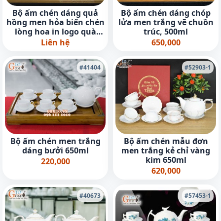
Bộ ấm chén dáng quả
Bộ ấm chén dáng chóp
hồng men hỏa biến chén
lửa men trắng vẽ chuồn
lòng hoa in logo quà
trúc, 500ml
tặng, 350ml
Liên hệ
650,000
#41404
#52903-1
Bộ ấm chén men trắng
Bộ ấm chén mẫu đơn
dáng bưởi 650ml
men trắng kẻ chỉ vàng
kim 650ml
220,000
620,000
#40673
#57453-1