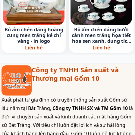
Bộ ấm chén dáng hoàng
Bộ ấm chén dáng bưởi
cung men trắng kẻ chỉ
cành men trắng họa tiết
vàng - in logo
hoa sen xanh, dung tích
600ml
Liên hệ
Liên hệ
Công ty TNHH Sản xuất và
Thương mại Gốm 10
Xuất phát từ gia đình có truyền thống sản xuất Gốm sứ
lâu năm tại Bát Tràng,
Công ty TNHH SX và TM Gốm 10
là
đơn vị chuyên sản xuất và kinh doanh các mặt hàng Gốm
sứ Bát Tràng. Với tiêu chí luôn đặt lợi ích và sự hài lòng
của khách hàng lên hàng đầu, Gốm 10 luôn nỗ lực không