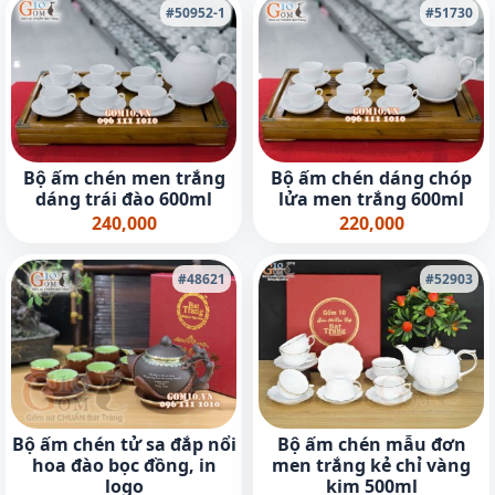
#50952-1
#51730
Bộ ấm chén men trắng
Bộ ấm chén dáng chóp
dáng trái đào 600ml
lửa men trắng 600ml
240,000
220,000
#48621
#52903
Bộ ấm chén tử sa đắp nổi
Bộ ấm chén mẫu đơn
hoa đào bọc đồng, in
men trắng kẻ chỉ vàng
logo
kim 500ml