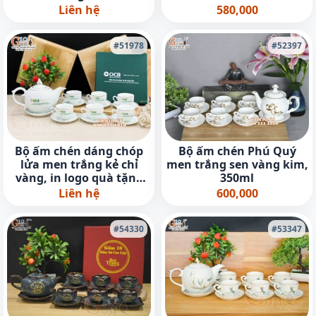
Liên hệ
580,000
#51978
#52397
Bộ ấm chén dáng chóp
Bộ ấm chén Phú Quý
lửa men trắng kẻ chỉ
men trắng sen vàng kim,
vàng, in logo quà tặng
350ml
ngân hàng OCB
Liên hệ
600,000
#54330
#53347