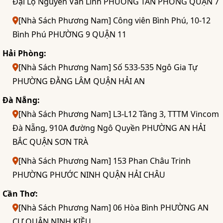
Đại Lộ Nguyễn Văn Linh PHƯỜNG TÂN PHONG QUẬN 7
[Nhà Sách Phương Nam] Công viên Bình Phú, 10-12
Bình Phú PHƯỜNG 9 QUẬN 11
Hải Phòng:
[Nhà Sách Phương Nam] Số 533-535 Ngô Gia Tự
PHƯỜNG ĐẰNG LÂM QUẬN HẢI AN
Đà Nẵng:
[Nhà Sách Phương Nam] L3-L12 Tầng 3, TTTM Vincom
Đà Nẵng, 910A đường Ngô Quyền PHƯỜNG AN HẢI
BẮC QUẬN SƠN TRÀ
[Nhà Sách Phương Nam] 153 Phan Châu Trinh
PHƯỜNG PHƯỚC NINH QUẬN HẢI CHÂU
Cần Thơ:
[Nhà Sách Phương Nam] 06 Hòa Bình PHƯỜNG AN
CƯ QUẬN NINH KIỀU