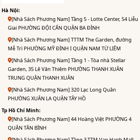
Hà Nội:
[Nhà Sách Phương Nam] Tầng 5 - Lotte Center, 54 Liễu
Giai PHƯỜNG ĐỘI CẤN QUẬN BA ĐÌNH
[Nhà Sách Phương Nam] TTTM The Garden, đường
Mễ Trì PHƯỜNG MỸ ĐÌNH I QUẬN NAM TỪ LIÊM
[Nhà Sách Phương Nam] Tầng 1 - Tòa nhà Stellar
Garden, 35 Lê Văn Thiêm PHƯỜNG THANH XUÂN
TRUNG QUẬN THANH XUÂN
[Nhà Sách Phương Nam] 320 Lạc Long Quân
PHƯỜNG XUÂN LA QUẬN TÂY HỒ
Tp Hồ Chí Minh:
[Nhà Sách Phương Nam] 44 Hoàng Việt PHƯỜNG 4
QUẬN TÂN BÌNH
[Nhà Sách Phương Nam] Tầng 3,TTM Vạn Hạnh Mall,