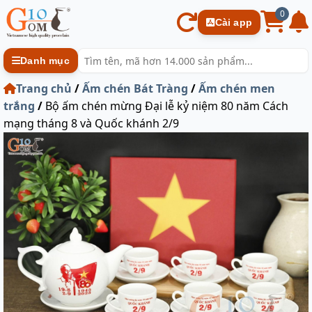
0
Cài app
Danh mục
Trang chủ
/
Ấm chén Bát Tràng
/
Ấm chén men
trắng
/
Bộ ấm chén mừng Đại lễ kỷ niệm 80 năm Cách
mạng tháng 8 và Quốc khánh 2/9