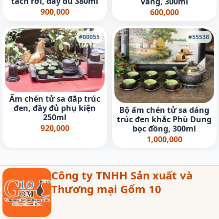
tách rời, đầy đủ 380ml
vàng, 300ml
900,000
600,000
#00055
#55538
Ấm chén tử sa đắp trúc
đen, đầy đủ phụ kiện
Bộ ấm chén tử sa dáng
250ml
trúc đen khắc Phù Dung
920,000
bọc đồng, 300ml
1,000,000
Công ty TNHH Sản xuất và
Thương mại Gốm 10