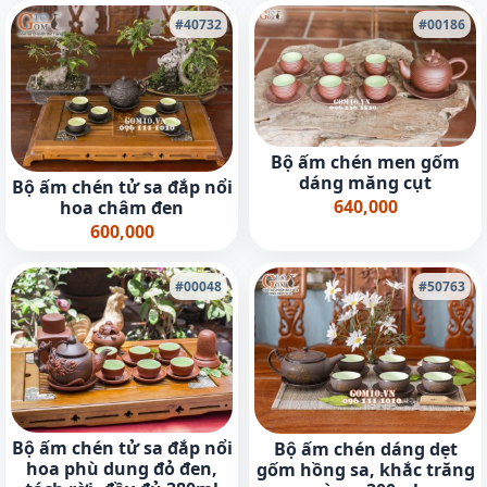
#40732
#00186
Bộ ấm chén men gốm
dáng măng cụt
Bộ ấm chén tử sa đắp nổi
640,000
hoa châm đen
600,000
#00048
#50763
Bộ ấm chén tử sa đắp nổi
Bộ ấm chén dáng dẹt
hoa phù dung đỏ đen,
gốm hồng sa, khắc trăng