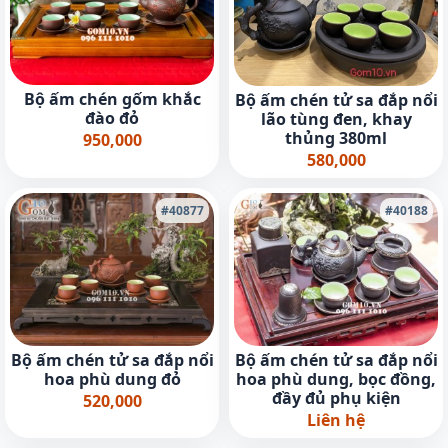
Bộ ấm chén gốm khắc
Bộ ấm chén tử sa đắp nổi
đào đỏ
lão tùng đen, khay
thủng 380ml
950,000
580,000
#40877
#40188
Bộ ấm chén tử sa đắp nổi
Bộ ấm chén tử sa đắp nổi
hoa phù dung đỏ
hoa phù dung, bọc đồng,
đầy đủ phụ kiện
520,000
Liên hệ