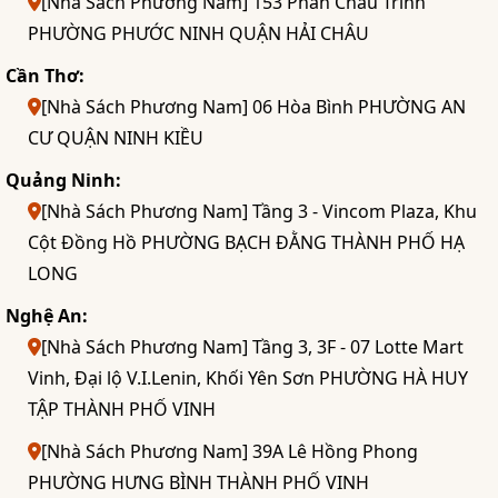
[Nhà Sách Phương Nam] 153 Phan Châu Trinh
PHƯỜNG PHƯỚC NINH QUẬN HẢI CHÂU
Cần Thơ:
[Nhà Sách Phương Nam] 06 Hòa Bình PHƯỜNG AN
CƯ QUẬN NINH KIỀU
Quảng Ninh:
[Nhà Sách Phương Nam] Tầng 3 - Vincom Plaza, Khu
Cột Đồng Hồ PHƯỜNG BẠCH ĐẰNG THÀNH PHỐ HẠ
LONG
Nghệ An:
[Nhà Sách Phương Nam] Tầng 3, 3F - 07 Lotte Mart
Vinh, Đại lộ V.I.Lenin, Khối Yên Sơn PHƯỜNG HÀ HUY
TẬP THÀNH PHỐ VINH
[Nhà Sách Phương Nam] 39A Lê Hồng Phong
PHƯỜNG HƯNG BÌNH THÀNH PHỐ VINH