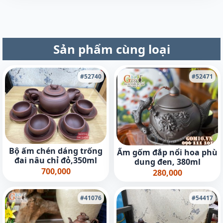
Sản phẩm cùng loại
#52740
#52471
Bộ ấm chén dáng trống
Ấm gốm đắp nổi hoa phù
đai nâu chỉ đỏ,350ml
dung đen, 380ml
700,000
280,000
#41076
#54417