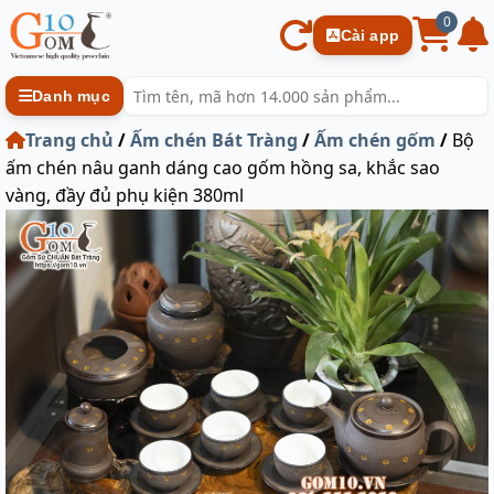
0
Cài app
Danh mục
Trang chủ
/
Ấm chén Bát Tràng
/
Ấm chén gốm
/
Bộ
ấm chén nâu ganh dáng cao gốm hồng sa, khắc sao
vàng, đầy đủ phụ kiện 380ml