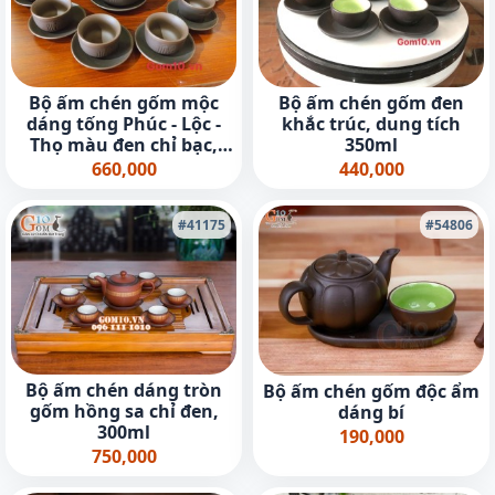
Bộ ấm chén gốm mộc
Bộ ấm chén gốm đen
dáng tống Phúc - Lộc -
khắc trúc, dung tích
Thọ màu đen chỉ bạc,
350ml
350ml
660,000
440,000
#41175
#54806
Bộ ấm chén dáng tròn
Bộ ấm chén gốm độc ẩm
gốm hồng sa chỉ đen,
dáng bí
300ml
190,000
750,000