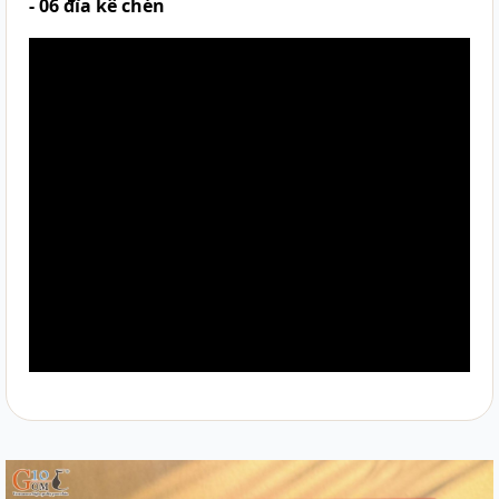
- 06 đĩa kê chén