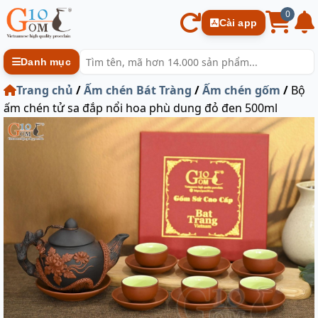
0
Cài app
Danh mục
Trang chủ
/
Ấm chén Bát Tràng
/
Ấm chén gốm
/
Bộ
ấm chén tử sa đắp nổi hoa phù dung đỏ đen 500ml