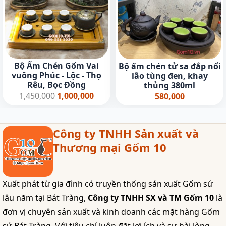
Bộ Ấm Chén Gốm Vai
Bộ ấm chén tử sa đắp nổi
vuông Phúc - Lộc - Thọ
lão tùng đen, khay
Rêu, Bọc Đồng
thủng 380ml
1,450,000
1,000,000
580,000
Công ty TNHH Sản xuất và
Thương mại Gốm 10
Xuất phát từ gia đình có truyền thống sản xuất Gốm sứ
lâu năm tại Bát Tràng,
Công ty TNHH SX và TM Gốm 10
là
đơn vị chuyên sản xuất và kinh doanh các mặt hàng Gốm
sứ Bát Tràng. Với tiêu chí luôn đặt lợi ích và sự hài lòng