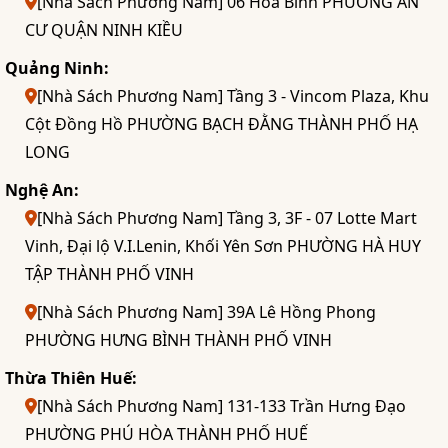
[Nhà Sách Phương Nam] 06 Hòa Bình PHƯỜNG AN
CƯ QUẬN NINH KIỀU
Quảng Ninh:
[Nhà Sách Phương Nam] Tầng 3 - Vincom Plaza, Khu
Cột Đồng Hồ PHƯỜNG BẠCH ĐẰNG THÀNH PHỐ HẠ
LONG
Nghệ An:
[Nhà Sách Phương Nam] Tầng 3, 3F - 07 Lotte Mart
Vinh, Đại lộ V.I.Lenin, Khối Yên Sơn PHƯỜNG HÀ HUY
TẬP THÀNH PHỐ VINH
[Nhà Sách Phương Nam] 39A Lê Hồng Phong
PHƯỜNG HƯNG BÌNH THÀNH PHỐ VINH
Thừa Thiên Huế:
[Nhà Sách Phương Nam] 131-133 Trần Hưng Đạo
PHƯỜNG PHÚ HÒA THÀNH PHỐ HUẾ