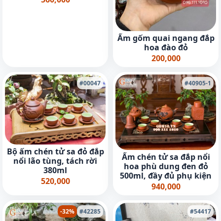
Ấm gốm quai ngang đắp
hoa đào đỏ
200,000
#00047
#40905-1
Bộ ấm chén tử sa đỏ đắp
Ấm chén tử sa đắp nổi
nổi lão tùng, tách rời
hoa phù dung đen đỏ
380ml
500ml, đầy đủ phụ kiện
520,000
940,000
-32%
#42285
#54417