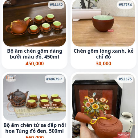
#54462
#52754
Bộ ấm chén gốm dáng
Chén gốm lòng xanh, kẻ
bưởi màu đỏ, 450ml
chỉ đỏ
450,000
30,000
#48679-1
#52375
Bộ ấm chén tử sa đắp nổi
hoa Tùng đỏ đen, 500ml
560,000