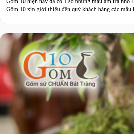
Gốm 10 hiện nay đã có 1 số những mẫu ấm trà nhỏ 10
Gốm 10 xin giới thiệu đến quý khách hàng các mẫu h