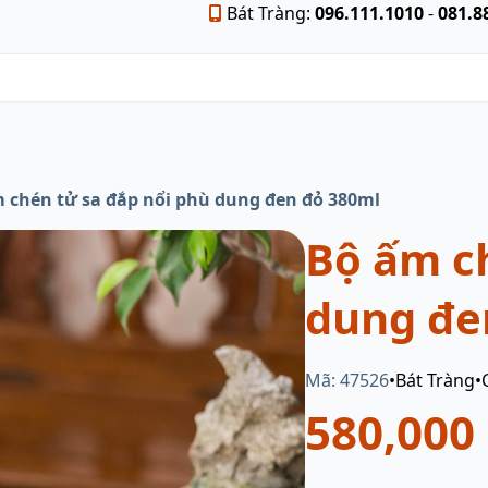
Bát Tràng:
096.111.1010
-
081.8
 chén tử sa đắp nổi phù dung đen đỏ 380ml
Bộ ấm ch
dung đe
Mã: 47526
•
Bát Tràng
•
580,000