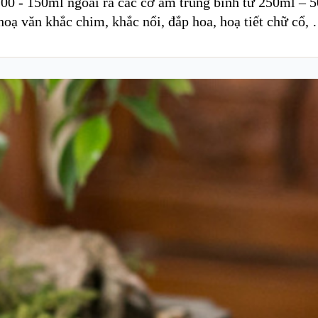
0 - 150ml ngoài ra các cỡ ấm trung bình từ 250ml – 50
oạ văn khắc chim, khắc nổi, đắp hoa, hoạ tiết chữ cổ,