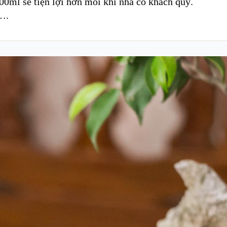
0ml sẽ tiện lợi hơn mỗi khi nhà có khách quý.
 ….