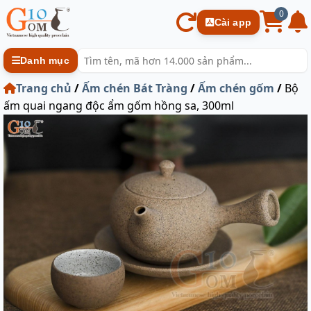
0
Cài app
Danh mục
Trang chủ
/
Ấm chén Bát Tràng
/
Ấm chén gốm
/
Bộ
ấm quai ngang độc ẩm gốm hồng sa, 300ml