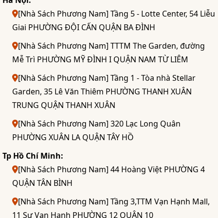
[Nhà Sách Phương Nam] Tầng 5 - Lotte Center, 54 Liễu
Giai PHƯỜNG ĐỘI CẤN QUẬN BA ĐÌNH
[Nhà Sách Phương Nam] TTTM The Garden, đường
Mễ Trì PHƯỜNG MỸ ĐÌNH I QUẬN NAM TỪ LIÊM
[Nhà Sách Phương Nam] Tầng 1 - Tòa nhà Stellar
Garden, 35 Lê Văn Thiêm PHƯỜNG THANH XUÂN
TRUNG QUẬN THANH XUÂN
[Nhà Sách Phương Nam] 320 Lạc Long Quân
PHƯỜNG XUÂN LA QUẬN TÂY HỒ
Tp Hồ Chí Minh:
[Nhà Sách Phương Nam] 44 Hoàng Việt PHƯỜNG 4
QUẬN TÂN BÌNH
[Nhà Sách Phương Nam] Tầng 3,TTM Vạn Hạnh Mall,
11 Sư Vạn Hạnh PHƯỜNG 12 QUẬN 10