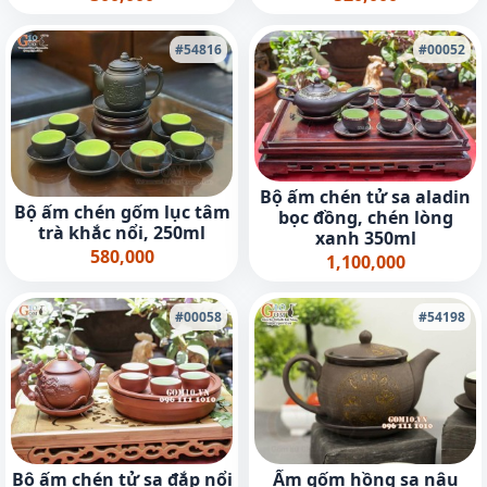
#54816
#00052
Bộ ấm chén tử sa aladin
Bộ ấm chén gốm lục tâm
bọc đồng, chén lòng
trà khắc nổi, 250ml
xanh 350ml
580,000
1,100,000
#00058
#54198
Bộ ấm chén tử sa đắp nổi
Ấm gốm hồng sa nâu