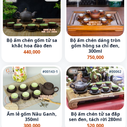
Bộ ấm chén gốm tử sa
Bộ ấm chén dáng tròn
khắc hoa đào đen
gốm hồng sa chỉ đen,
300ml
440,000
750,000
#00143-1
#00062
Ấm lẻ gốm Nâu Ganh,
Bộ ấm chén tử sa đắp
350ml
sen đen, tách rời 280ml
300,000
520,000