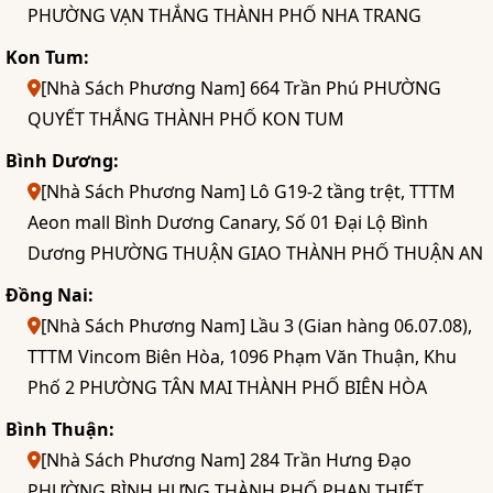
PHƯỜNG VẠN THẮNG THÀNH PHỐ NHA TRANG
Kon Tum:
[Nhà Sách Phương Nam] 664 Trần Phú PHƯỜNG
QUYẾT THẮNG THÀNH PHỐ KON TUM
Bình Dương:
[Nhà Sách Phương Nam] Lô G19-2 tầng trệt, TTTM
Aeon mall Bình Dương Canary, Số 01 Đại Lộ Bình
Dương PHƯỜNG THUẬN GIAO THÀNH PHỐ THUẬN AN
Đồng Nai:
[Nhà Sách Phương Nam] Lầu 3 (Gian hàng 06.07.08),
TTTM Vincom Biên Hòa, 1096 Phạm Văn Thuận, Khu
Phố 2 PHƯỜNG TÂN MAI THÀNH PHỐ BIÊN HÒA
Bình Thuận:
[Nhà Sách Phương Nam] 284 Trần Hưng Đạo
PHƯỜNG BÌNH HƯNG THÀNH PHỐ PHAN THIẾT