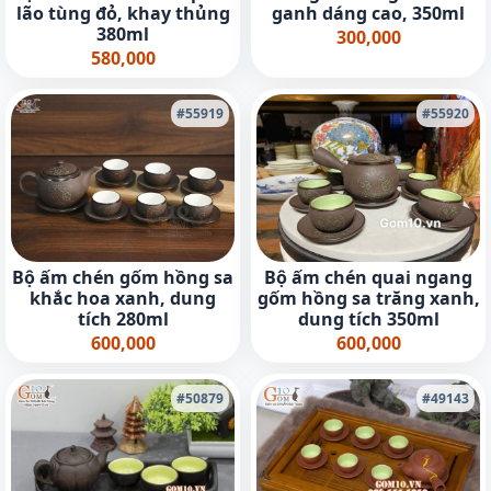
lão tùng đỏ, khay thủng
ganh dáng cao, 350ml
380ml
300,000
580,000
#55919
#55920
Bộ ấm chén gốm hồng sa
Bộ ấm chén quai ngang
khắc hoa xanh, dung
gốm hồng sa trăng xanh,
tích 280ml
dung tích 350ml
600,000
600,000
#50879
#49143