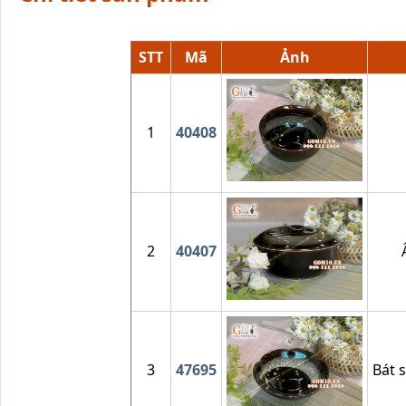
STT
Mã
Ảnh
1
40408
2
40407
3
47695
Bát 