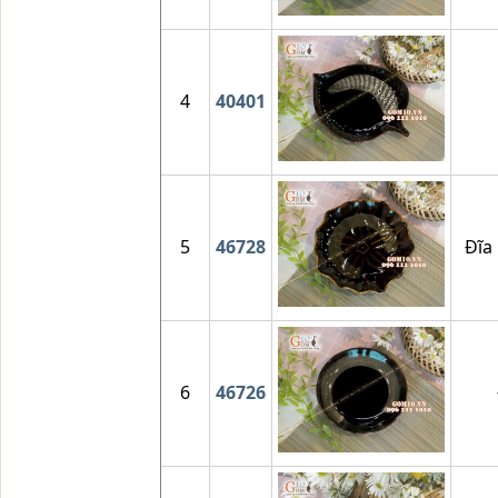
4
40401
5
46728
Đĩa
6
46726