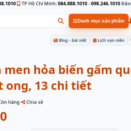
88.1010
TP Hồ Chí Minh:
084.888.1010
-
098.246.1010
Đăn
Danh mục sản phẩm
Blog - bài viết
Lịch vạn niên
n men hỏa biến gấm qu
ong, 13 chi tiết
Còn hàng
Chia sẻ
00