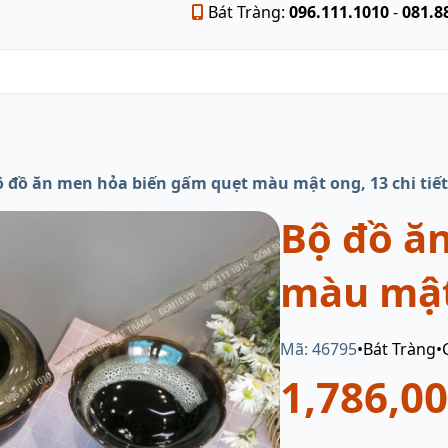
Bát Tràng:
096.111.1010
-
081.8
 đồ ăn men hỏa biến gấm quẹt màu mật ong, 13 chi tiết
Bộ đồ ă
màu mật 
Mã: 46795
•
Bát Tràng
•
1,786,0