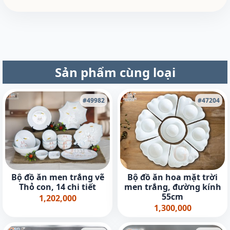
Sản phẩm cùng loại
#49982
#47204
Bộ đồ ăn men trắng vẽ
Bộ đồ ăn hoa mặt trời
Thỏ con, 14 chi tiết
men trắng, đường kính
55cm
1,202,000
1,300,000