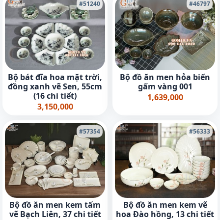
#51240
#46797
Bộ bát đĩa hoa mặt trời,
Bộ đồ ăn men hỏa biến
đồng xanh vẽ Sen, 55cm
gấm vàng 001
(16 chi tiết)
1,639,000
3,150,000
#57354
#56333
Bộ đồ ăn men kem tấm
Bộ đồ ăn men kem vẽ
vẽ Bạch Liên, 37 chi tiết
hoa Đào hồng, 13 chi tiết