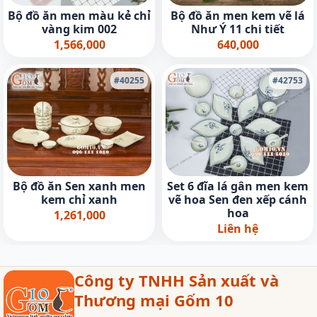
Bộ đồ ăn men màu kẻ chỉ
Bộ đồ ăn men kem vẽ lá
vàng kim 002
Như Ý 11 chi tiết
1,566,000
640,000
#40255
#42753
Bộ đồ ăn Sen xanh men
Set 6 đĩa lá gân men kem
kem chỉ xanh
vẽ hoa Sen đen xếp cánh
hoa
1,261,000
Liên hệ
Công ty TNHH Sản xuất và
Thương mại Gốm 10