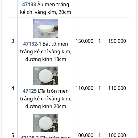
47133
Âu men trắng
kẻ chỉ vàng kim, 20cm
3
150,000
1
150,000
47132-1
Bát tô men
trắng kẻ chỉ vàng kim,
đường kính 18cm
4
110,000
1
110,000
47125
Đĩa tròn men
trắng kẻ chỉ vàng kim,
đường kính 20cm
5
100,000
1
100,000
47125-3
Đĩa tròn men