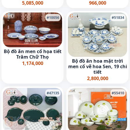
5,085,000
966,000
#10056
#51834
Bộ đồ ăn men cổ họa tiết
Trăm Chữ Thọ
Bộ đồ ăn hoa mặt trời
1,174,000
men cổ vẽ hoa Sen, 19 chi
tiết
2,800,000
#47135
#55410