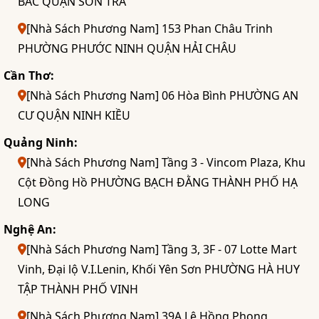
BẮC QUẬN SƠN TRÀ
[Nhà Sách Phương Nam] 153 Phan Châu Trinh
PHƯỜNG PHƯỚC NINH QUẬN HẢI CHÂU
Cần Thơ:
[Nhà Sách Phương Nam] 06 Hòa Bình PHƯỜNG AN
CƯ QUẬN NINH KIỀU
Quảng Ninh:
[Nhà Sách Phương Nam] Tầng 3 - Vincom Plaza, Khu
Cột Đồng Hồ PHƯỜNG BẠCH ĐẰNG THÀNH PHỐ HẠ
LONG
Nghệ An:
[Nhà Sách Phương Nam] Tầng 3, 3F - 07 Lotte Mart
Vinh, Đại lộ V.I.Lenin, Khối Yên Sơn PHƯỜNG HÀ HUY
TẬP THÀNH PHỐ VINH
[Nhà Sách Phương Nam] 39A Lê Hồng Phong