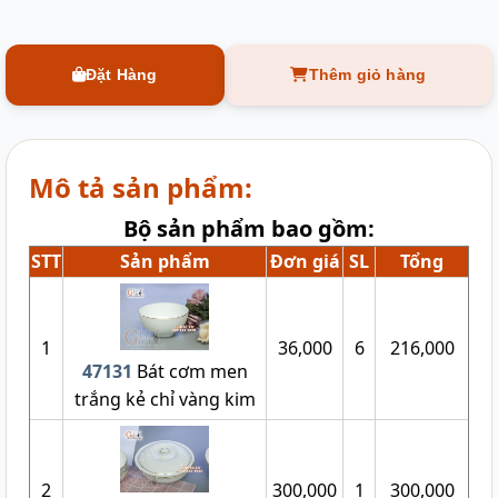
Đặt Hàng
Thêm giỏ hàng
Mô tả sản phẩm:
Bộ sản phẩm bao gồm:
STT
Sản phẩm
Đơn giá
SL
Tổng
1
36,000
6
216,000
47131
Bát cơm men
trắng kẻ chỉ vàng kim
2
300,000
1
300,000