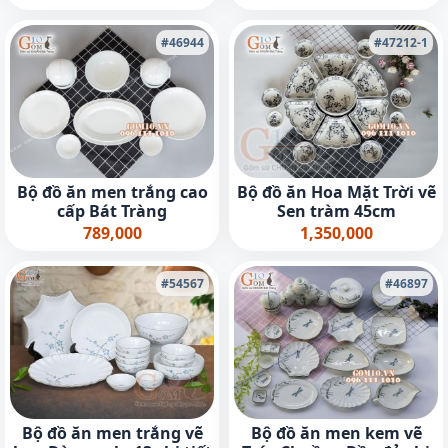
#46944
#47212-1
Bộ đồ ăn men trắng cao
Bộ đồ ăn Hoa Mặt Trời vẽ
cấp Bát Tràng
Sen tràm 45cm
789,000
1,350,000
#54567
#46897
Bộ đồ ăn men trắng vẽ
Bộ đồ ăn men kem vẽ