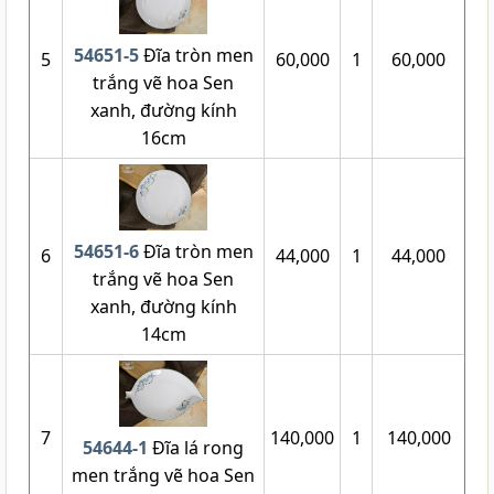
54651-5
Đĩa tròn men
5
60,000
1
60,000
trắng vẽ hoa Sen
xanh, đường kính
16cm
54651-6
Đĩa tròn men
6
44,000
1
44,000
trắng vẽ hoa Sen
xanh, đường kính
14cm
7
140,000
1
140,000
54644-1
Đĩa lá rong
men trắng vẽ hoa Sen