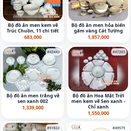
Bộ đồ ăn men kem vẽ
Bộ đồ ăn men hỏa biến
Trúc Chuồn, 11 chi tiết
gấm vàng Cát Tường
683,000
1,857,000
#42443
#47203
Bộ đồ ăn men trắng vẽ
Bộ đồ ăn Hoa Mặt Trời
sen xanh 002
men kem vẽ Sen xanh -
Chỉ xanh
1,339,000
1,550,000
#51822
#49575