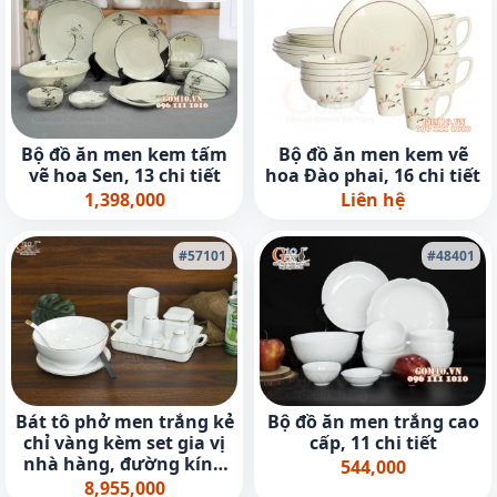
Bộ đồ ăn men kem tấm
Bộ đồ ăn men kem vẽ
vẽ hoa Sen, 13 chi tiết
hoa Đào phai, 16 chi tiết
1,398,000
Liên hệ
#57101
#48401
Bát tô phở men trắng kẻ
Bộ đồ ăn men trắng cao
chỉ vàng kèm set gia vị
cấp, 11 chi tiết
nhà hàng, đường kính
544,000
18cm
8,955,000