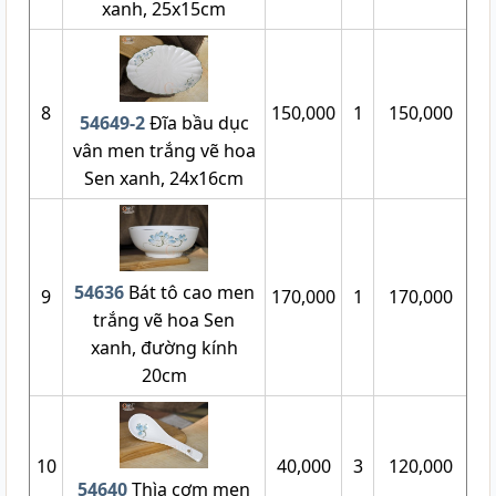
xanh, 25x15cm
8
150,000
1
150,000
54649-2
Đĩa bầu dục
vân men trắng vẽ hoa
Sen xanh, 24x16cm
54636
Bát tô cao men
9
170,000
1
170,000
trắng vẽ hoa Sen
xanh, đường kính
20cm
10
40,000
3
120,000
54640
Thìa cơm men