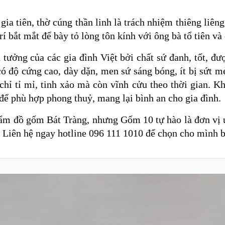
a tiên, thờ cúng thần linh là trách nhiệm thiêng liêng
rí bắt mắt để bày tỏ lòng tôn kính với ông bà tổ tiên v
ưởng của các gia đình Việt bởi chất sứ đanh, tốt, được
ó độ cứng cao, dày dặn, men sứ sáng bóng, ít bị sứt m
 chỉ tỉ mỉ, tinh xảo mà còn vĩnh cửu theo thời gian. K
ể phù hợp phong thuỷ, mang lại bình an cho gia đình.
phẩm đồ gốm Bát Tràng, nhưng Gốm 10 tự hào là đơn vị 
í. Liên hệ ngay hotline 096 111 1010 để chọn cho mình 