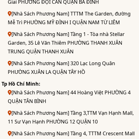
Giai PHƯỜNG ĐỘI CẤN QUẬN BA ĐÌNH
[Nhà Sách Phương Nam] TTTM The Garden, đường
Mễ Trì PHƯỜNG MỸ ĐÌNH I QUẬN NAM TỪ LIÊM
[Nhà Sách Phương Nam] Tầng 1 - Tòa nhà Stellar
Garden, 35 Lê Văn Thiêm PHƯỜNG THANH XUÂN
TRUNG QUẬN THANH XUÂN
[Nhà Sách Phương Nam] 320 Lạc Long Quân
PHƯỜNG XUÂN LA QUẬN TÂY HỒ
Tp Hồ Chí Minh:
[Nhà Sách Phương Nam] 44 Hoàng Việt PHƯỜNG 4
QUẬN TÂN BÌNH
[Nhà Sách Phương Nam] Tầng 3,TTM Vạn Hạnh Mall,
11 Sư Vạn Hạnh PHƯỜNG 12 QUẬN 10
[Nhà Sách Phương Nam] Tầng 4, TTTM Crescent Mall