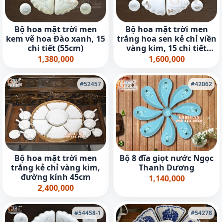
Bộ hoa mặt trời men
Bộ hoa mặt trời men
kem vẽ hoa Đào xanh, 15
trắng hoa sen kẻ chỉ viền
chi tiết (55cm)
vàng kim, 15 chi tiết
đường kính 55cm
1,380,000
1,600,000
#52457
#42062
Bộ hoa mặt trời men
Bộ 8 đĩa giọt nước Ngọc
trắng kẻ chỉ vàng kim,
Thanh Dương
đường kính 45cm
1,140,000
2,400,000
#54458-1
#54278