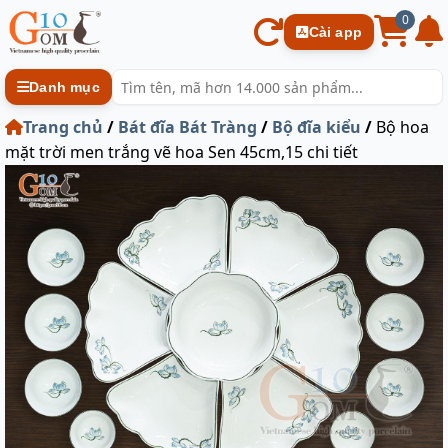
0
Cài app
Danh mục
Trang chủ
/
Bát đĩa Bát Tràng
/
Bộ đĩa kiểu
/
Bộ hoa
mặt trời men trắng vẽ hoa Sen 45cm,15 chi tiết