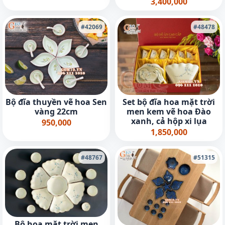
3,400,000
#42069
#48478
Bộ đĩa thuyền vẽ hoa Sen
Set bộ đĩa hoa mặt trời
vàng 22cm
men kem vẽ hoa Đào
xanh, cả hộp xi lụa
950,000
1,850,000
#48767
#51315
Bộ hoa mặt trời men