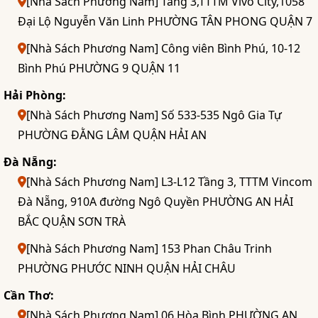
[Nhà Sách Phương Nam] Tầng 3,TTTM Vivo City,1058
Đại Lộ Nguyễn Văn Linh PHƯỜNG TÂN PHONG QUẬN 7
[Nhà Sách Phương Nam] Công viên Bình Phú, 10-12
Bình Phú PHƯỜNG 9 QUẬN 11
Hải Phòng:
[Nhà Sách Phương Nam] Số 533-535 Ngô Gia Tự
PHƯỜNG ĐẰNG LÂM QUẬN HẢI AN
Đà Nẵng:
[Nhà Sách Phương Nam] L3-L12 Tầng 3, TTTM Vincom
Đà Nẵng, 910A đường Ngô Quyền PHƯỜNG AN HẢI
BẮC QUẬN SƠN TRÀ
[Nhà Sách Phương Nam] 153 Phan Châu Trinh
PHƯỜNG PHƯỚC NINH QUẬN HẢI CHÂU
Cần Thơ:
[Nhà Sách Phương Nam] 06 Hòa Bình PHƯỜNG AN