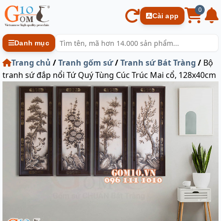
0
Cài app
Danh mục
Trang chủ
/
Tranh gốm sứ
/
Tranh sứ Bát Tràng
/
Bộ
tranh sứ đắp nổi Tứ Quý Tùng Cúc Trúc Mai cổ, 128x40cm