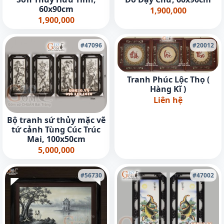
60x90cm
1,900,000
1,900,000
#47096
#20012
Tranh Phúc Lộc Thọ (
Hàng Kĩ )
Liên hệ
Bộ tranh sứ thủy mặc vẽ
tứ cảnh Tùng Cúc Trúc
Mai, 100x50cm
5,000,000
#56730
#47002