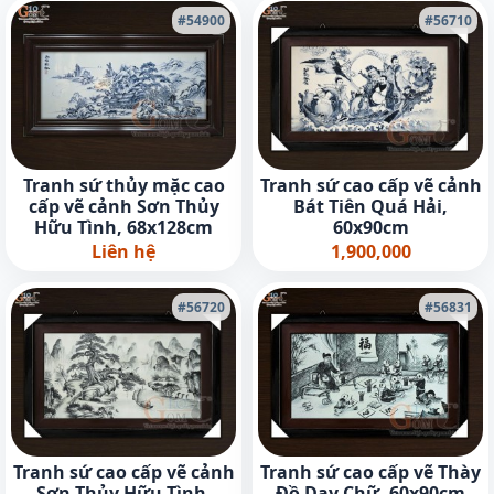
#54900
#56710
Tranh sứ thủy mặc cao
Tranh sứ cao cấp vẽ cảnh
cấp vẽ cảnh Sơn Thủy
Bát Tiên Quá Hải,
Hữu Tình, 68x128cm
60x90cm
Liên hệ
1,900,000
#56720
#56831
Tranh sứ cao cấp vẽ cảnh
Tranh sứ cao cấp vẽ Thày
Sơn Thủy Hữu Tình,
Đồ Dạy Chữ, 60x90cm