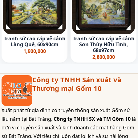
Tranh sứ cao cấp vẽ cảnh
Tranh sứ cao cấp vẽ cảnh
Làng Quê, 60x90cm
Sơn Thủy Hữu Tình,
68x97cm
1,900,000
2,800,000
Công ty TNHH Sản xuất và
Thương mại Gốm 10
Xuất phát từ gia đình có truyền thống sản xuất Gốm sứ
lâu năm tại Bát Tràng,
Công ty TNHH SX và TM Gốm 10
là
đơn vị chuyên sản xuất và kinh doanh các mặt hàng Gốm
sứ Bát Tràng. Với tiêu chí luôn đặt lợi ích và sự hài lòng