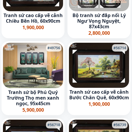
Tranh sứ cao cấp vẽ cảnh
Bộ tranh sứ đắp nổi Lý
Chiều Bên Hồ, 60x90cm
Ngư Vọng Nguyệt,
87x43cm
1,900,000
2,800,000
#49756
#56714
Tranh sứ cao cấp vẽ cảnh
Tranh sứ bộ Phú Quý
Bước Chân Quê, 60x90cm
Trường Thọ men xanh
ngọc, 95x45cm
1,900,000
5,900,000
#56718
#56739