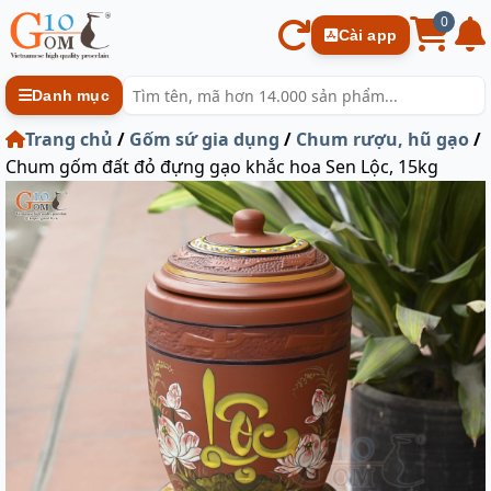
0
Cài app
Danh mục
Trang chủ
/
Gốm sứ gia dụng
/
Chum rượu, hũ gạo
/
Chum gốm đất đỏ đựng gạo khắc hoa Sen Lộc, 15kg