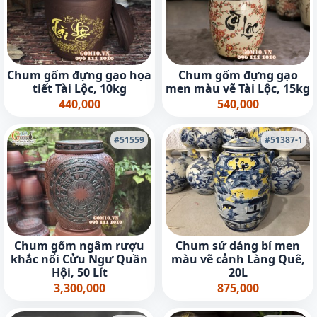
Chum gốm đựng gạo họa
Chum gốm đựng gạo
tiết Tài Lộc, 10kg
men màu vẽ Tài Lộc, 15kg
440,000
540,000
#51559
#51387-1
Chum gốm ngâm rượu
Chum sứ dáng bí men
khắc nổi Cửu Ngư Quần
màu vẽ cảnh Làng Quê,
Hội, 50 Lít
20L
3,300,000
875,000