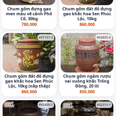
Chum gốm đựng gạo
Chum gốm đất đỏ đựng
men màu vẽ cảnh Phố
gạo khắc hoa Sen Phúc
Cổ, 30kg
Lộc, 10kg
780,000
860,000
#57137-2
#52653-3
Chum gốm đất đỏ đựng
Chum gốm ngâm rượu
gạo khắc hoa Sen Phúc
vai vuông khắc Trống
Lộc, 10kg (nắp thấp)
Đồng, 20 lít
860,000
850,000
#42459-1
#42311-1