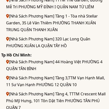
[Nhà Sách Phương Nam] TTTM The Garden, đường
Mễ Trì PHƯỜNG MỸ ĐÌNH I QUẬN NAM TỪ LIÊM
[Nhà Sách Phương Nam] Tầng 1 - Tòa nhà Stellar
Garden, 35 Lê Văn Thiêm PHƯỜNG THANH XUÂN
TRUNG QUẬN THANH XUÂN
[Nhà Sách Phương Nam] 320 Lạc Long Quân
PHƯỜNG XUÂN LA QUẬN TÂY HỒ
Tp Hồ Chí Minh:
[Nhà Sách Phương Nam] 44 Hoàng Việt PHƯỜNG 4
QUẬN TÂN BÌNH
[Nhà Sách Phương Nam] Tầng 3,TTM Vạn Hạnh Mall,
11 Sư Vạn Hạnh PHƯỜNG 12 QUẬN 10
[Nhà Sách Phương Nam] Tầng 4, TTTM Crescent Mall
Phú Mỹ Hưng, 101 Tôn Dật Tiên PHƯỜNG TÂN PHÚ
QUẬN 7