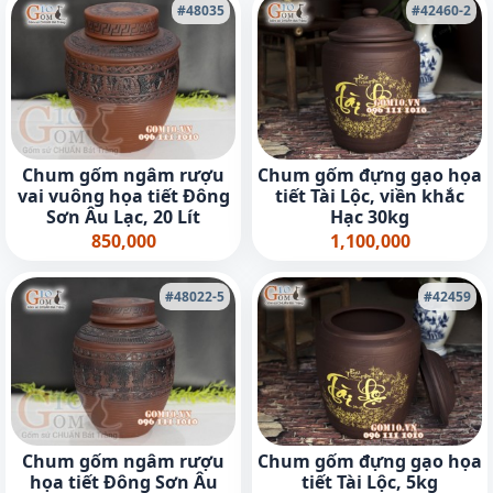
#48035
#42460-2
Chum gốm ngâm rượu
Chum gốm đựng gạo họa
vai vuông họa tiết Đông
tiết Tài Lộc, viền khắc
Sơn Âu Lạc, 20 Lít
Hạc 30kg
850,000
1,100,000
#48022-5
#42459
Chum gốm ngâm rượu
Chum gốm đựng gạo họa
họa tiết Đông Sơn Âu
tiết Tài Lộc, 5kg