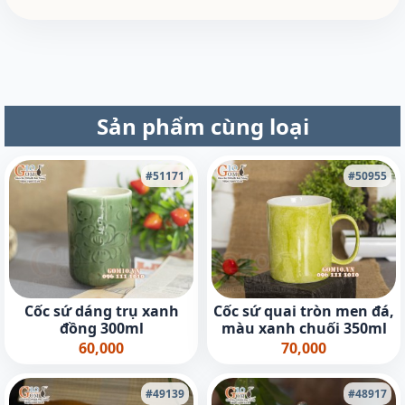
Sản phẩm cùng loại
#51171
#50955
Cốc sứ dáng trụ xanh
Cốc sứ quai tròn men đá,
đồng 300ml
màu xanh chuối 350ml
60,000
70,000
#49139
#48917