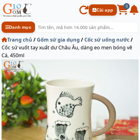
0
Cài app
Danh mục
Trang chủ
/
Gốm sứ gia dụng
/
Cốc sứ uống nước
/
Cốc sứ vuốt tay xuất dư Châu Âu, dáng eo men bóng vẽ
Cá, 450ml