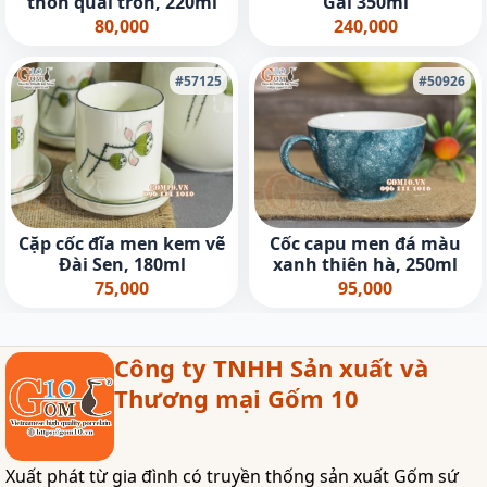
thon quai tròn, 220ml
Gai 350ml
80,000
240,000
#57125
#50926
Cặp cốc đĩa men kem vẽ
Cốc capu men đá màu
Đài Sen, 180ml
xanh thiên hà, 250ml
75,000
95,000
Công ty TNHH Sản xuất và
Thương mại Gốm 10
Xuất phát từ gia đình có truyền thống sản xuất Gốm sứ