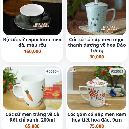
Bộ cốc sứ capuchino men
Cốc sứ có nắp men ngọc
đá, màu rêu
thanh dương vẽ hoa Đào
trắng
160,000
90,000
#53834
#52063
Cốc sứ men trắng vẽ Cà
Cốc gốm có nắp men kem
Rốt chỉ xanh, 280ml
họa tiết hoa đào, 9cm
65,000
75,000