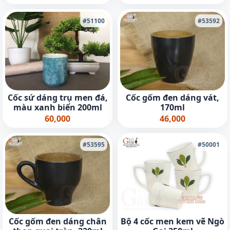
#51100
#53592
Cốc sứ dáng trụ men đá,
Cốc gốm đen dáng vát,
màu xanh biển 200ml
170ml
60,000
46,000
#53595
#50001
Cốc gốm đen dáng chân
Bộ 4 cốc men kem vẽ Ngò