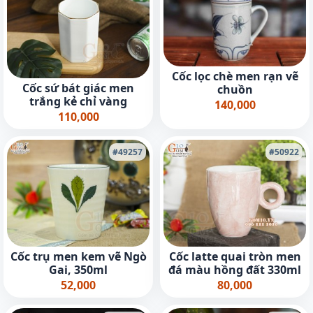
Cốc lọc chè men rạn vẽ
Cốc sứ bát giác men
chuồn
trắng kẻ chỉ vàng
140,000
110,000
#49257
#50922
Cốc trụ men kem vẽ Ngò
Cốc latte quai tròn men
Gai, 350ml
đá màu hồng đất 330ml
52,000
80,000