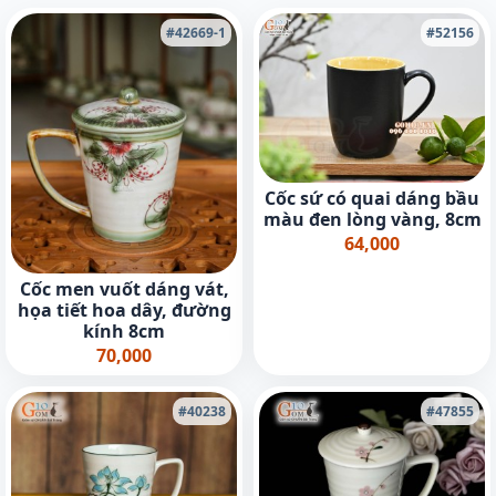
#42669-1
#52156
Cốc sứ có quai dáng bầu
màu đen lòng vàng, 8cm
64,000
Cốc men vuốt dáng vát,
họa tiết hoa dây, đường
kính 8cm
70,000
#40238
#47855