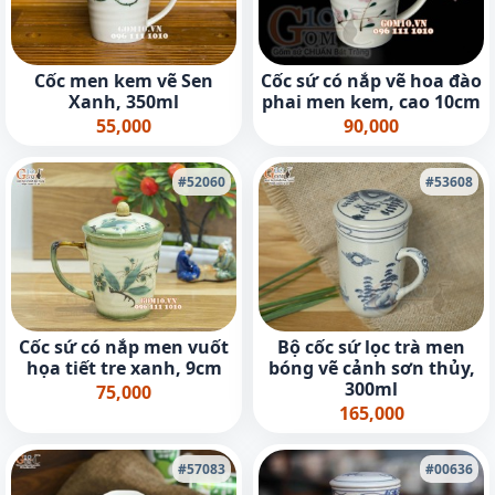
Cốc men kem vẽ Sen
Cốc sứ có nắp vẽ hoa đào
Xanh, 350ml
phai men kem, cao 10cm
55,000
90,000
#52060
#53608
Cốc sứ có nắp men vuốt
Bộ cốc sứ lọc trà men
họa tiết tre xanh, 9cm
bóng vẽ cảnh sơn thủy,
300ml
75,000
165,000
#57083
#00636