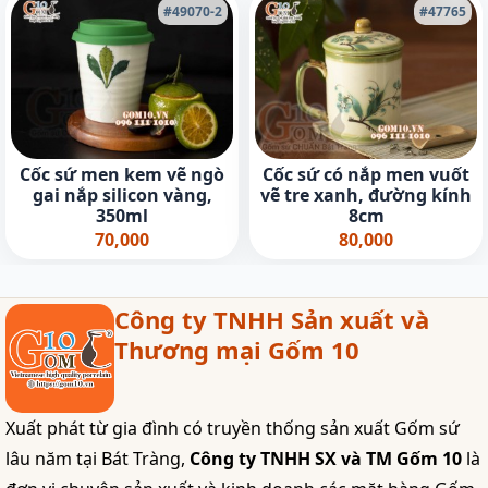
#49070-2
#47765
Cốc sứ men kem vẽ ngò
Cốc sứ có nắp men vuốt
gai nắp silicon vàng,
vẽ tre xanh, đường kính
350ml
8cm
70,000
80,000
Công ty TNHH Sản xuất và
Thương mại Gốm 10
Xuất phát từ gia đình có truyền thống sản xuất Gốm sứ
lâu năm tại Bát Tràng,
Công ty TNHH SX và TM Gốm 10
là