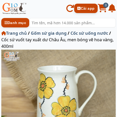
0
Cài app
Danh mục
Trang chủ
/
Gốm sứ gia dụng
/
Cốc sứ uống nước
/
Cốc sứ vuốt tay xuất dư Châu Âu, men bóng vẽ hoa vàng,
400ml