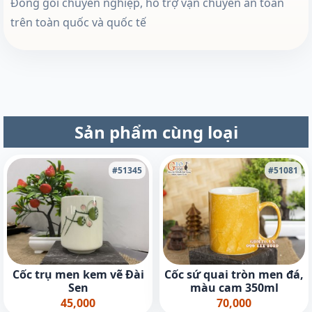
Đóng gói chuyên nghiệp, hỗ trợ vận chuyển an toàn
trên toàn quốc và quốc tế
Sản phẩm cùng loại
#51345
#51081
Cốc trụ men kem vẽ Đài
Cốc sứ quai tròn men đá,
Sen
màu cam 350ml
45,000
70,000