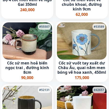
Gai 350ml
chuồn khoai, đường
kính 9cm
240,000
62,000
#55507
#53589
Cốc sứ men hoả biến
Cốc sứ vuốt tay xuất dư
ngọc trai , đường kính
Châu Âu, quai nắm men
8cm
bóng vẽ hoa xanh, 450ml
90,000
175,000
#52131
#42657