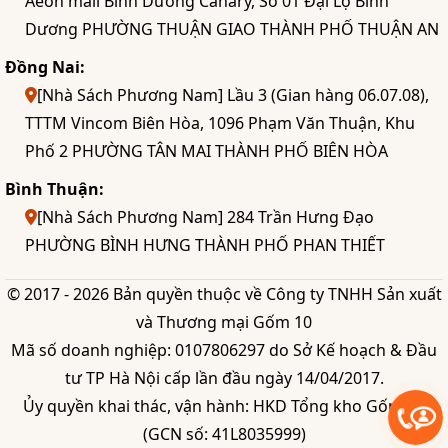
Aeon mall Bình Dương Canary, Số 01 Đại Lộ Bình
Dương PHƯỜNG THUẬN GIAO THÀNH PHỐ THUẬN AN
Đồng Nai:
[Nhà Sách Phương Nam] Lầu 3 (Gian hàng 06.07.08),
TTTM Vincom Biên Hòa, 1096 Phạm Văn Thuận, Khu
Phố 2 PHƯỜNG TÂN MAI THÀNH PHỐ BIÊN HÒA
Bình Thuận:
[Nhà Sách Phương Nam] 284 Trần Hưng Đạo
PHƯỜNG BÌNH HƯNG THÀNH PHỐ PHAN THIẾT
© 2017 - 2026 Bản quyền thuộc về Công ty TNHH Sản xuất
và Thương mại Gốm 10
Mã số doanh nghiệp: 0107806297 do Sở Kế hoạch & Đầu
tư TP Hà Nội cấp lần đầu ngày 14/04/2017.
Ủy quyền khai thác, vận hành: HKD Tổng kho Gốm 10
(GCN số: 41L8035999)