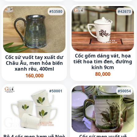
#53580
#42673
Cốc gốm dáng vát, họa
Cốc sứ vuốt tay xuất dư
tiết hoa tim đen, đường
Châu Âu, men hỏa biến
kính 9cm
xanh rêu, 400ml
80,000
160,000
#50001
#50054
Bộ 4 cốc men kem vẽ Ngò
Cốc sứ men vuốt vẽ