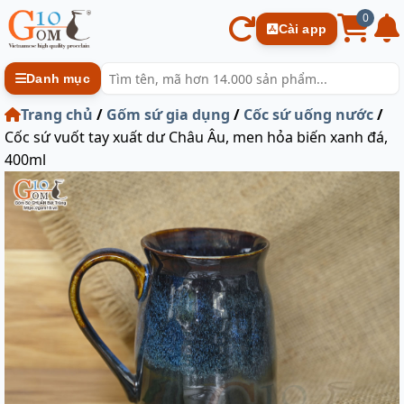
0
Cài app
Danh mục
Trang chủ
/
Gốm sứ gia dụng
/
Cốc sứ uống nước
/
Cốc sứ vuốt tay xuất dư Châu Âu, men hỏa biến xanh đá,
400ml