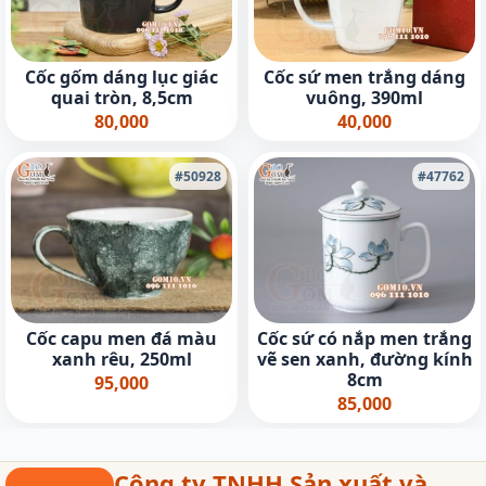
Cốc gốm dáng lục giác
Cốc sứ men trắng dáng
quai tròn, 8,5cm
vuông, 390ml
80,000
40,000
#50928
#47762
Cốc capu men đá màu
Cốc sứ có nắp men trắng
xanh rêu, 250ml
vẽ sen xanh, đường kính
8cm
95,000
85,000
Công ty TNHH Sản xuất và