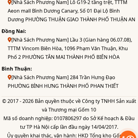
[Nhà Sách Phương Nam] Lô G19-2 tầng trệt, TTTM
Aeon mall Bình Dương Canary, Số 01 Đại Lộ Bình
Dương PHƯỜNG THUẬN GIAO THÀNH PHỐ THUẬN AN
Đồng Nai:
[Nhà Sách Phương Nam] Lầu 3 (Gian hàng 06.07.08),
TTTM Vincom Biên Hòa, 1096 Phạm Văn Thuận, Khu
Phố 2 PHƯỜNG TÂN MAI THÀNH PHỐ BIÊN HÒA
Bình Thuận:
[Nhà Sách Phương Nam] 284 Trần Hưng Đạo
PHƯỜNG BÌNH HƯNG THÀNH PHỐ PHAN THIẾT
© 2017 - 2026 Bản quyền thuộc về Công ty TNHH Sản xuất
và Thương mại Gốm 10
Mã số doanh nghiệp: 0107806297 do Sở Kế hoạch & Đầu
tư TP Hà Nội cấp lần đầu ngày 14/04/2017.
Ủy quyền khai thác, vận hành: HKD Tổng kho Gốm 10