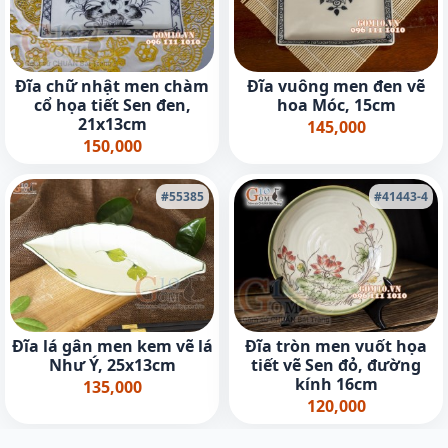
Đĩa chữ nhật men chàm
Đĩa vuông men đen vẽ
cổ họa tiết Sen đen,
hoa Móc, 15cm
21x13cm
145,000
150,000
#55385
#41443-4
Đĩa lá gân men kem vẽ lá
Đĩa tròn men vuốt họa
Như Ý, 25x13cm
tiết vẽ Sen đỏ, đường
kính 16cm
135,000
120,000