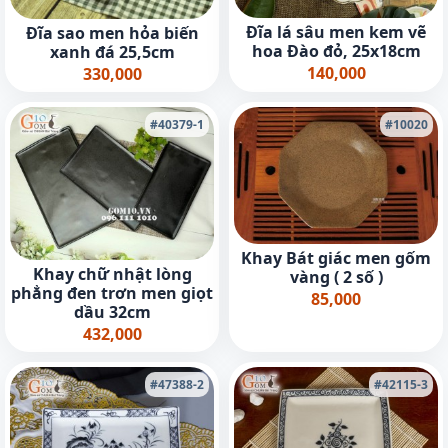
Đĩa lá sâu men kem vẽ
Đĩa sao men hỏa biến
hoa Đào đỏ, 25x18cm
xanh đá 25,5cm
140,000
330,000
#40379-1
#10020
Khay Bát giác men gốm
Khay chữ nhật lòng
vàng ( 2 số )
phẳng đen trơn men giọt
85,000
dầu 32cm
432,000
#47388-2
#42115-3