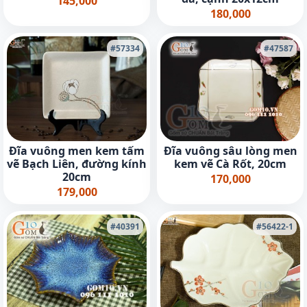
145,000
180,000
#57334
#47587
Đĩa vuông men kem tấm
Đĩa vuông sâu lòng men
vẽ Bạch Liên, đường kính
kem vẽ Cà Rốt, 20cm
20cm
170,000
179,000
#40391
#56422-1