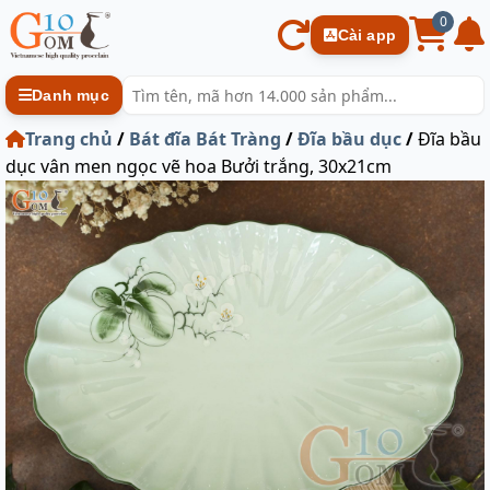
0
Cài app
Danh mục
Trang chủ
/
Bát đĩa Bát Tràng
/
Đĩa bầu dục
/
Đĩa bầu
dục vân men ngọc vẽ hoa Bưởi trắng, 30x21cm