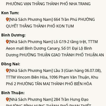
PHƯỜNG VẠN THẮNG THÀNH PHỐ NHA TRANG
Kon Tum:
[Nhà Sách Phương Nam] 664 Trần Phú PHƯỜNG
QUYẾT THẮNG THÀNH PHỐ KON TUM
Bình Dương:
[Nhà Sách Phương Nam] Lô G19-2 tầng trệt, TTTM
Aeon mall Bình Dương Canary, Số 01 Đại Lộ Bình
Dương PHƯỜNG THUẬN GIAO THÀNH PHỐ THUẬN AN
Đồng Nai:
[Nhà Sách Phương Nam] Lầu 3 (Gian hàng 06.07.08),
TTTM Vincom Biên Hòa, 1096 Phạm Văn Thuận, Khu
Phố 2 PHƯỜNG TÂN MAI THÀNH PHỐ BIÊN HÒA
Bình Thuận:
[Nhà Sách Phương Nam] 284 Trần Hưng Đạo
PHƯỜNG BÌNH HƯNG THÀNH PHỐ PHAN THIẾT