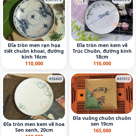
Đĩa tròn men rạn họa
Đĩa tròn men kem vẽ
tiết chuồn khoai, đường
Trúc Chuồn, đường kính
kính 16cm
18cm
110,000
110,000
#56443
#41012
Đĩa vuông chuồn chuồn
sen 19cm
Đĩa tròn men kem vẽ hoa
Sen xanh, 20cm
165,000