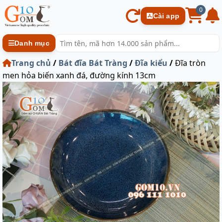
0
Cài app
Danh mục
Trang chủ
/
Bát đĩa Bát Tràng
/
Đĩa kiểu
/
Đĩa tròn
men hỏa biến xanh đá, đường kính 13cm