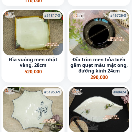
110,000
#51817-3
#46726-8
Đĩa vuông men nhật
Đĩa tròn men hỏa biến
vàng, 28cm
gấm quẹt màu mật ong,
đường kính 24cm
520,000
290,000
#51953-1
#48424