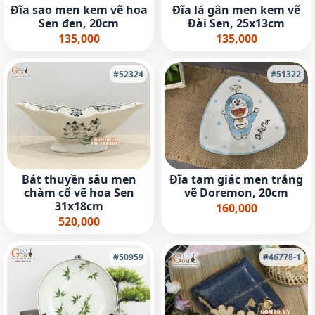
Đĩa sao men kem vẽ hoa
Đĩa lá gân men kem vẽ
Sen đen, 20cm
Đài Sen, 25x13cm
135,000
135,000
#52324
#51322
Bát thuyền sâu men
Đĩa tam giác men trắng
chàm cổ vẽ hoa Sen
vẽ Doremon, 20cm
31x18cm
160,000
520,000
#50959
#46778-1