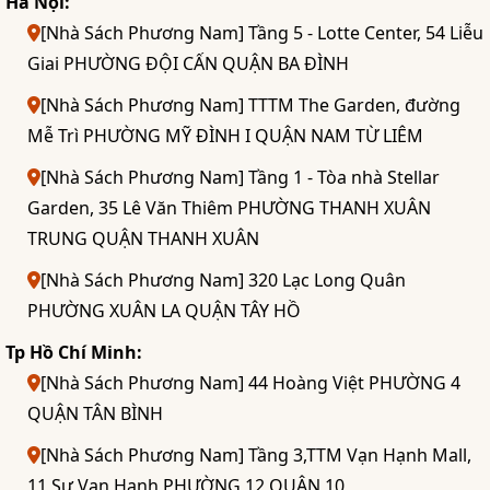
Hà Nội:
[Nhà Sách Phương Nam] Tầng 5 - Lotte Center, 54 Liễu
Giai PHƯỜNG ĐỘI CẤN QUẬN BA ĐÌNH
[Nhà Sách Phương Nam] TTTM The Garden, đường
Mễ Trì PHƯỜNG MỸ ĐÌNH I QUẬN NAM TỪ LIÊM
[Nhà Sách Phương Nam] Tầng 1 - Tòa nhà Stellar
Garden, 35 Lê Văn Thiêm PHƯỜNG THANH XUÂN
TRUNG QUẬN THANH XUÂN
[Nhà Sách Phương Nam] 320 Lạc Long Quân
PHƯỜNG XUÂN LA QUẬN TÂY HỒ
Tp Hồ Chí Minh:
[Nhà Sách Phương Nam] 44 Hoàng Việt PHƯỜNG 4
QUẬN TÂN BÌNH
[Nhà Sách Phương Nam] Tầng 3,TTM Vạn Hạnh Mall,
11 Sư Vạn Hạnh PHƯỜNG 12 QUẬN 10