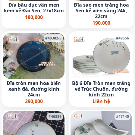
Đĩa bầu dục vân men
Đĩa sao men trắng hoa
kem vẽ Đài Sen, 27x18cm
Sen kẻ viền vàng 24k,
22cm
180,000
190,000
#40382-5
#49556
Đĩa tròn men hỏa biến
Bộ 6 Đĩa Tròn men trắng
xanh đá, đường kính
vẽ Trúc Chuồn, đường
24cm
kính 22cm
290,000
Liên hệ
#46889
#47140