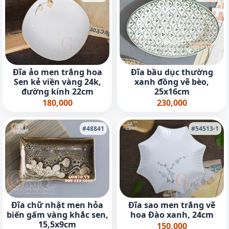
Đĩa ảo men trắng hoa
Đĩa bầu dục thường
Sen kẻ viền vàng 24k,
xanh đồng vẽ bèo,
đường kính 22cm
25x16cm
180,000
230,000
#48841
#54513-1
Đĩa chữ nhật men hỏa
Đĩa sao men trắng vẽ
biến gấm vàng khắc sen,
hoa Đào xanh, 24cm
15,5x9cm
150,000