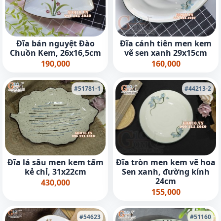
Đĩa bán nguyệt Đào
Đĩa cánh tiên men kem
Chuồn Kem, 26x16,5cm
vẽ sen xanh 29x15cm
190,000
160,000
#51781-1
#44213-2
Đĩa lá sâu men kem tấm
Đĩa tròn men kem vẽ hoa
kẻ chỉ, 31x22cm
Sen xanh, đường kính
24cm
430,000
155,000
#54623
#51160