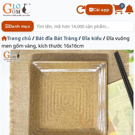
0
Cài app
Danh mục
Trang chủ
/
Bát đĩa Bát Tràng
/
Đĩa kiểu
/
Đĩa vuông
men gốm vàng, kích thước 16x16cm