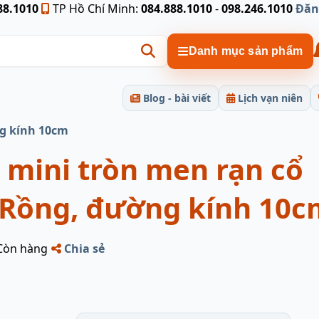
88.1010
TP Hồ Chí Minh:
084.888.1010
-
098.246.1010
Đăn
Danh mục sản phẩm
Blog - bài viết
Lịch vạn niên
ng kính 10cm
 mini tròn men rạn cổ
t Rồng, đường kính 10c
Còn hàng
Chia sẻ