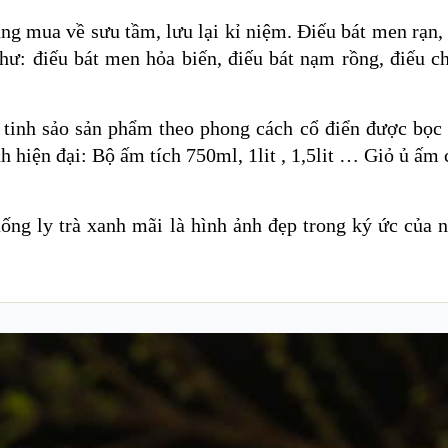
g mua về sưu tầm, lưu lại kỉ niệm. Điếu bát men rạn,
ư: điếu bát men hỏa biến, điếu bát nạm rồng, điếu c
 tinh sảo sản phẩm theo phong cách cổ điển được bọc
 hiện đại: Bộ ấm tích 750ml, 1lit , 1,5lit … Giỏ ủ ấm
uống ly trà xanh mãi là hình ảnh đẹp trong ký ức của 