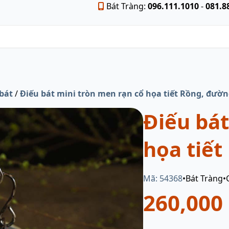
Bát Tràng:
096.111.1010
-
081.8
 bát
/
Điếu bát mini tròn men rạn cổ họa tiết Rồng, đườ
Điếu bát
họa tiế
Mã: 54368
•
Bát Tràng
•
260,000