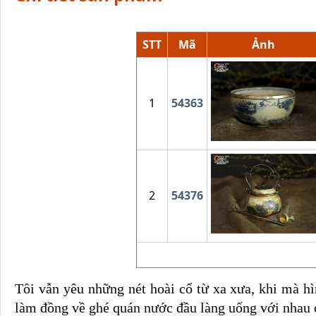
STT
Mã
Ảnh
1
54363
2
54376
Tôi vẫn yêu những nét hoài cổ từ xa xưa, khi mà h
làm đồng về ghé quán nước đầu làng uống với nhau 