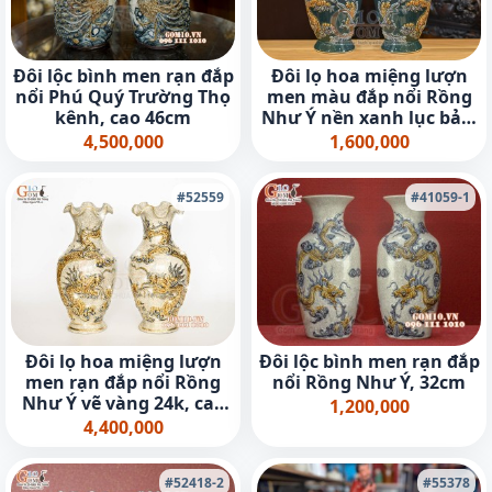
Đôi lộc bình men rạn đắp
Đôi lọ hoa miệng lượn
nổi Phú Quý Trường Thọ
men màu đắp nổi Rồng
kênh, cao 46cm
Như Ý nền xanh lục bảo,
cao 36cm
4,500,000
1,600,000
#52559
#41059-1
Đôi lọ hoa miệng lượn
Đôi lộc bình men rạn đắp
men rạn đắp nổi Rồng
nổi Rồng Như Ý, 32cm
Như Ý vẽ vàng 24k, cao
1,200,000
26cm
4,400,000
#52418-2
#55378