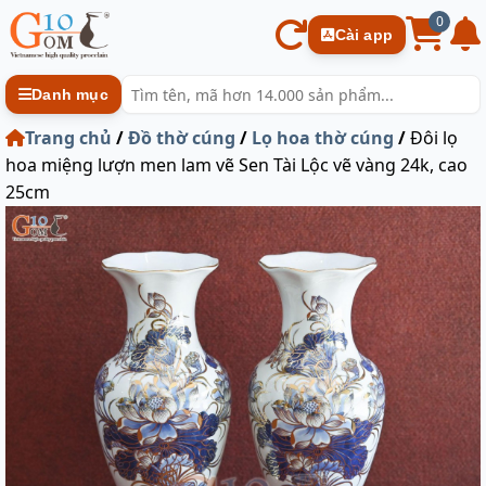
0
Cài app
Danh mục
Trang chủ
/
Đồ thờ cúng
/
Lọ hoa thờ cúng
/
Đôi lọ
hoa miệng lượn men lam vẽ Sen Tài Lộc vẽ vàng 24k, cao
25cm