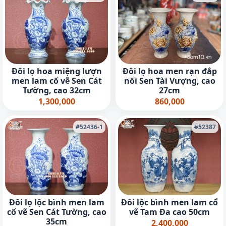
Đôi lọ hoa miệng lượn
Đôi lọ hoa men rạn đắp
men lam cổ vẽ Sen Cát
nổi Sen Tài Vượng, cao
Tường, cao 32cm
27cm
1,300,000
860,000
#52436-1
#52387
Đôi lọ lộc bình men lam
Đôi lộc bình men lam cổ
cổ vẽ Sen Cát Tường, cao
vẽ Tam Đa cao 50cm
35cm
2,400,000