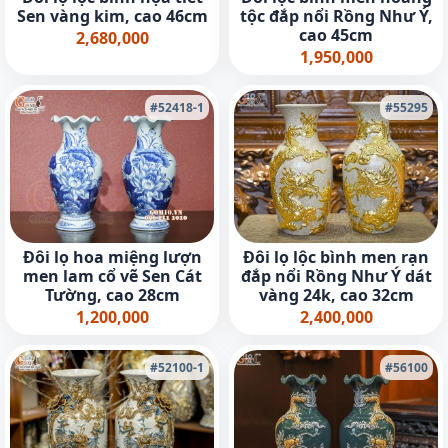
Sen vàng kim, cao 46cm
tộc đắp nổi Rồng Như Ý,
cao 45cm
2,680,000
1,950,000
#52418-1
#55295
Đôi lọ hoa miệng lượn
Đôi lọ lộc bình men rạn
men lam cổ vẽ Sen Cát
đắp nổi Rồng Như Ý dát
Tường, cao 28cm
vàng 24k, cao 32cm
1,200,000
2,400,000
#52100-1
#56100