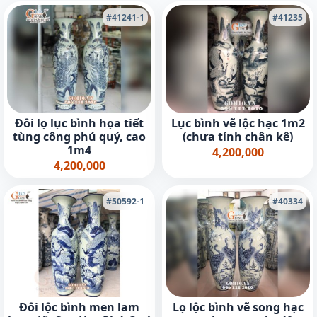
#41241-1
#41235
Đôi lọ lục bình họa tiết
Lục bình vẽ lộc hạc 1m2
tùng công phú quý, cao
(chưa tính chân kê)
1m4
4,200,000
4,200,000
#50592-1
#40334
Đôi lộc bình men lam
Lọ lộc bình vẽ song hạc