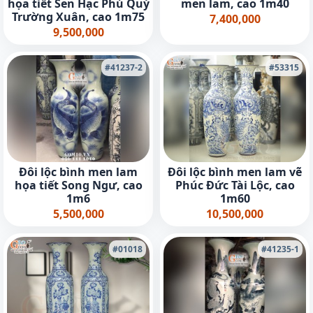
họa tiết Sen Hạc Phú Quý
men lam, cao 1m40
Trường Xuân, cao 1m75
7,400,000
9,500,000
#41237-2
#53315
Đôi lộc bình men lam
Đôi lộc bình men lam vẽ
họa tiết Song Ngư, cao
Phúc Đức Tài Lộc, cao
1m6
1m60
5,500,000
10,500,000
#01018
#41235-1