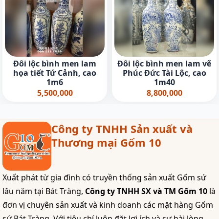
Đôi lộc bình men lam
Đôi lộc bình men lam vẽ
họa tiết Tứ Cảnh, cao
Phúc Đức Tài Lộc, cao
1m6
1m40
5,500,000
8,800,000
Công ty TNHH Sản xuất và
Thương mại Gốm 10
Xuất phát từ gia đình có truyền thống sản xuất Gốm sứ
lâu năm tại Bát Tràng,
Công ty TNHH SX và TM Gốm 10
là
đơn vị chuyên sản xuất và kinh doanh các mặt hàng Gốm
sứ Bát Tràng. Với tiêu chí luôn đặt lợi ích và sự hài lòng