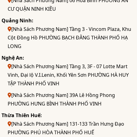
[Nhà Sách Phương Nam] 06 Hòa Bình PHƯỜNG AN
CƯ QUẬN NINH KIỀU
Quảng Ninh:
[Nhà Sách Phương Nam] Tầng 3 - Vincom Plaza, Khu
Cột Đồng Hồ PHƯỜNG BẠCH ĐẰNG THÀNH PHỐ HẠ
LONG
Nghệ An:
[Nhà Sách Phương Nam] Tầng 3, 3F - 07 Lotte Mart
Vinh, Đại lộ V.I.Lenin, Khối Yên Sơn PHƯỜNG HÀ HUY
TẬP THÀNH PHỐ VINH
[Nhà Sách Phương Nam] 39A Lê Hồng Phong
PHƯỜNG HƯNG BÌNH THÀNH PHỐ VINH
Thừa Thiên Huế:
[Nhà Sách Phương Nam] 131-133 Trần Hưng Đạo
PHƯỜNG PHÚ HÒA THÀNH PHỐ HUẾ