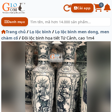
0
Cài app
Danh mục
Trang chủ
/
Lọ lộc bình
/
Lọ lộc bình men dong, men
chàm cổ
/
Đôi lộc bình họa tiết Tứ Cảnh, cao 1m4