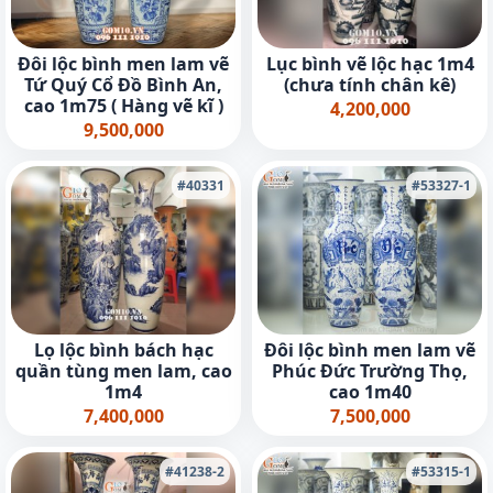
Đôi lộc bình men lam vẽ
Lục bình vẽ lộc hạc 1m4
Tứ Quý Cổ Đồ Bình An,
(chưa tính chân kê)
cao 1m75 ( Hàng vẽ kĩ )
4,200,000
9,500,000
#40331
#53327-1
Lọ lộc bình bách hạc
Đôi lộc bình men lam vẽ
quần tùng men lam, cao
Phúc Đức Trường Thọ,
1m4
cao 1m40
7,400,000
7,500,000
#41238-2
#53315-1