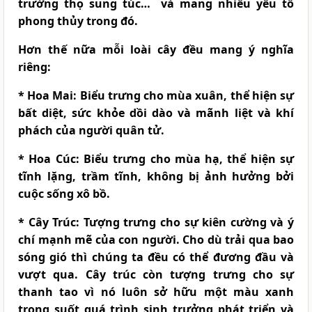
trường thọ sung túc… và mang nhiều yếu tố
phong thủy trong đó.
Hơn thế nữa mỗi loài cây đều mang ý nghĩa
riêng:
* Hoa Mai:
Biểu trưng cho mùa xuân, thể hiện sự
bất diệt, sức khỏe dồi dào và mãnh liệt và khí
phách của người quân tử.
* Hoa Cúc:
Biểu trưng cho mùa hạ, thể hiện sự
tĩnh lặng, trầm tĩnh, không bị ảnh hưởng bởi
cuộc sống xô bồ.
* Cây Trúc:
Tượng trưng cho sự kiên cường và ý
chí mạnh mẽ của con người. Cho dù trải qua bao
sóng gió thì chúng ta đều có thể đương đầu và
vượt qua. Cây trúc còn tượng trưng cho sự
thanh tao vì nó luôn sở hữu một màu xanh
trong suốt quá trình sinh trưởng phát triển và