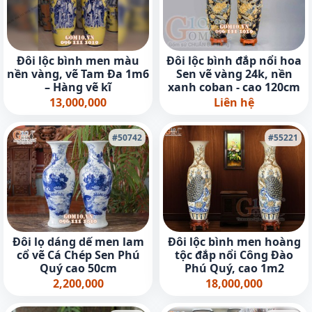
Đôi lộc bình men màu
Đôi lộc bình đắp nổi hoa
nền vàng, vẽ Tam Đa 1m6
Sen vẽ vàng 24k, nền
– Hàng vẽ kĩ
xanh coban - cao 120cm
13,000,000
Liên hệ
#50742
#55221
Đôi lọ dáng dế men lam
Đôi lộc bình men hoàng
cổ vẽ Cá Chép Sen Phú
tộc đắp nổi Công Đào
Quý cao 50cm
Phú Quý, cao 1m2
2,200,000
18,000,000