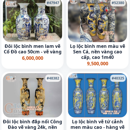
#47947
#52380
Đôi lộc bình men lam vẽ
Lọ lộc bình men màu vẽ
Cổ Đồ cao 50cm - vẽ vàng
Sen Cá, nền vàng cao
cấp, cao 1m40
6,000,000
9,500,000
#48382
#40325
Đôi lộc bình đắp nổi Công
Lọ lộc bình vẽ tứ cảnh
Đào vẽ vàng 24k, nền
men màu cao - hàng vẽ