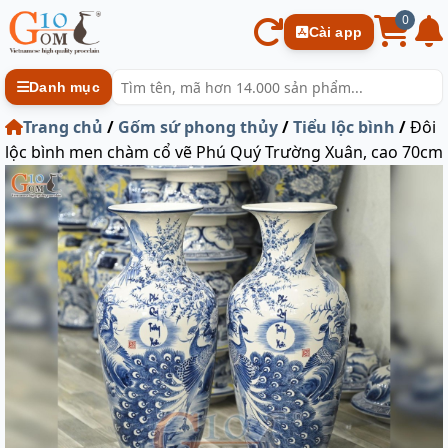
0
Cài app
Danh mục
Trang chủ
/
Gốm sứ phong thủy
/
Tiểu lộc bình
/
Đôi
lộc bình men chàm cổ vẽ Phú Quý Trường Xuân, cao 70cm