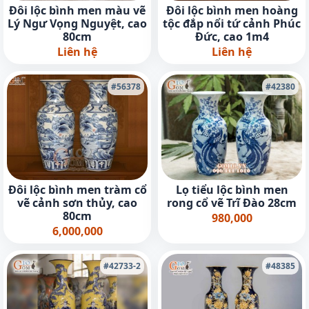
Đôi lộc bình men màu vẽ
Đôi lộc bình men hoàng
Lý Ngư Vọng Nguyệt, cao
tộc đắp nổi tứ cảnh Phúc
80cm
Đức, cao 1m4
Liên hệ
Liên hệ
#56378
#42380
Đôi lộc bình men tràm cổ
Lọ tiểu lộc bình men
vẽ cảnh sơn thủy, cao
rong cổ vẽ Trĩ Đào 28cm
80cm
980,000
6,000,000
#42733-2
#48385