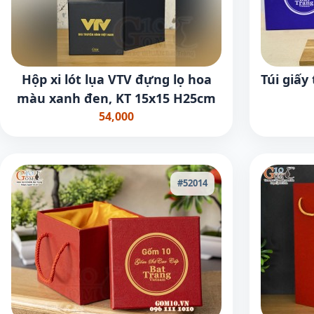
Hộp xi lót lụa VTV đựng lọ hoa
Túi giấ
màu xanh đen, KT 15x15 H25cm
54,000
#52014