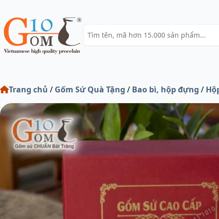
Trang chủ
/
Gốm Sứ Quà Tặng
/
Bao bì, hộp đựng
/
Hộp