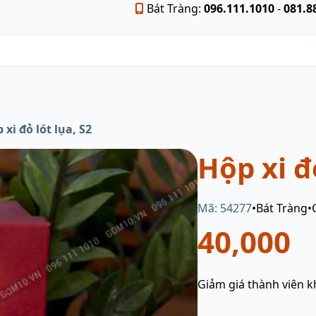
Bát Tràng:
096.111.1010
-
081.8
 xi đỏ lót lụa, S2
Hộp xi đỏ
Mã: 54277
•
Bát Tràng
•
40,000
Giảm giá thành viên k