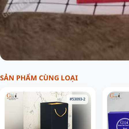
SẢN PHẨM CÙNG LOẠI
#53093-2