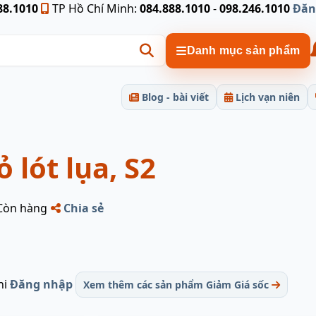
88.1010
TP Hồ Chí Minh:
084.888.1010
-
098.246.1010
Đăn
Danh mục sản phẩm
Blog - bài viết
Lịch vạn niên
 lót lụa, S2
Còn hàng
Chia sẻ
hi
Đăng nhập
Xem thêm các sản phẩm Giảm Giá sốc