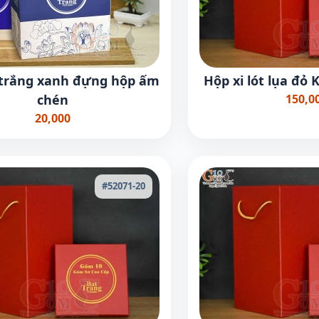
y trắng xanh đựng hộp ấm
Hộp xi lót lụa đỏ
chén
150,0
20,000
#52071-20