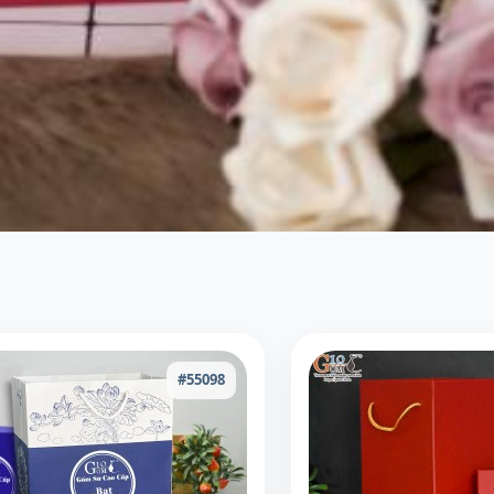
#55098