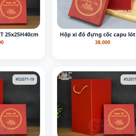
 KT 25x25H40cm
Hộp xi đỏ đựng cốc capu lót
00
38,000
#52071-19
#52071