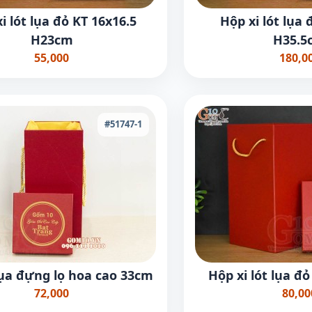
i lót lụa đỏ KT 16x16.5
Hộp xi lót lụa 
H23cm
H35.5
55,000
180,0
#51747-1
lụa đựng lọ hoa cao 33cm
Hộp xi lót lụa đ
72,000
80,00