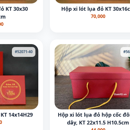
đỏ KT 30x30
Hộp xi lót lụa đỏ KT 30x16
cm
70,000
00
#52071-40
#56
ỏ KT 14x14H29
Hộp xi lót lụa đỏ hộp cốc đô
0
dây, KT 22x11.5 H10.5cm
44,000