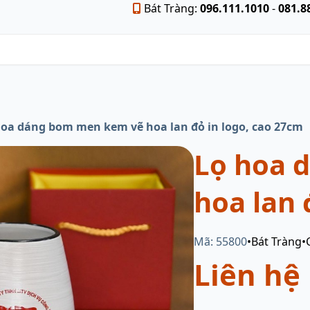
Bát Tràng:
096.111.1010
-
081.8
hoa dáng bom men kem vẽ hoa lan đỏ in logo, cao 27cm
Lọ hoa 
hoa lan 
Mã: 55800
•
Bát Tràng
•
Liên hệ