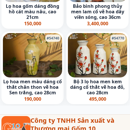
Lọ hoa gốm dáng đồng
Bảo bình phong thủy
hồ cát màu nâu, cao
men lam cổ vẽ hoa dây
21cm
viền sóng, cao 36cm
150,000
3,400,000
#54740
#54770
Lọ hoa men màu dáng cổ
Bộ 3 lọ hoa men kem
thắt chân thon vẽ hoa
dáng cổ thắt vẽ hoa đỏ,
Sen trắng, cao 28cm
cao 28cm
190,000
495,000
Công ty TNHH Sản xuất và
Thương mại Gốm 10