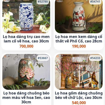
#52780
#54741
Lọ hoa dáng trụ cao men
Lọ hoa men kem dáng cổ
lam cổ vẽ hoa, cao 30cm
thắt vẽ Phố Cổ, cao 28cm
700,000
190,000
#53667
#54233
Lọ hoa dáng chuông béo
Lọ hoa gốm dáng chuông
men màu vẽ hoa Sen, cao
béo vẽ chữ Lộc, cao 30cm
30cm
540,000