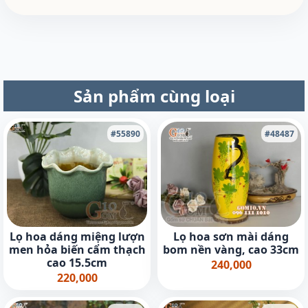
Sản phẩm cùng loại
#55890
#48487
Lọ hoa dáng miệng lượn
Lọ hoa sơn mài dáng
men hỏa biến cẩm thạch
bom nền vàng, cao 33cm
cao 15.5cm
240,000
220,000