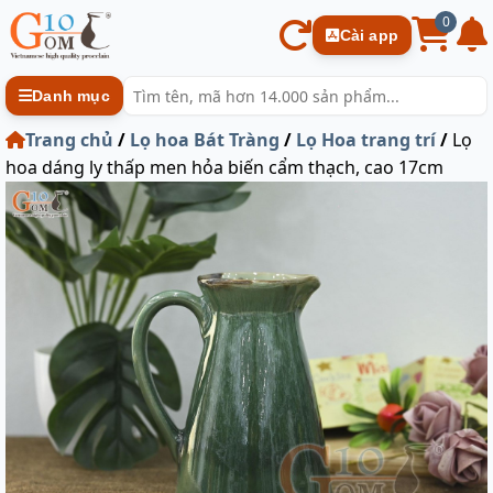
0
Cài app
Danh mục
Trang chủ
/
Lọ hoa Bát Tràng
/
Lọ Hoa trang trí
/
Lọ
hoa dáng ly thấp men hỏa biến cẩm thạch, cao 17cm