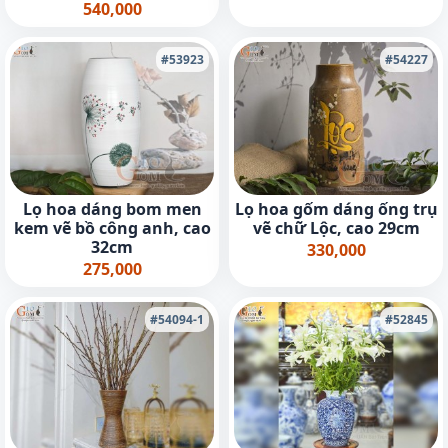
540,000
#53923
#54227
Lọ hoa dáng bom men
Lọ hoa gốm dáng ống trụ
kem vẽ bồ công anh, cao
vẽ chữ Lộc, cao 29cm
32cm
330,000
275,000
#54094-1
#52845