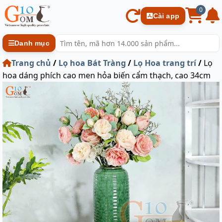
0
Cài app
Danh mục
Trang chủ
/
Lọ hoa Bát Tràng
/
Lọ Hoa trang trí
/
Lọ
hoa dáng phích cao men hỏa biến cẩm thạch, cao 34cm