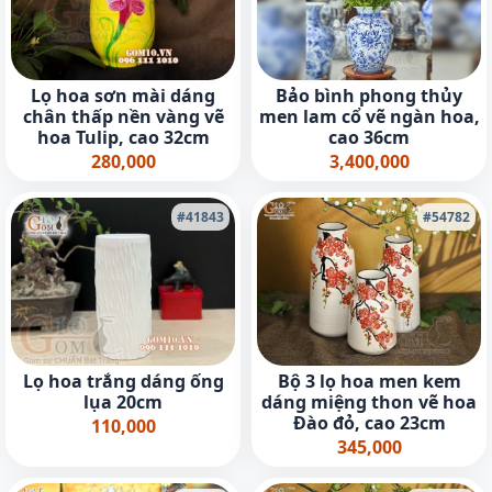
Lọ hoa sơn mài dáng
Bảo bình phong thủy
chân thấp nền vàng vẽ
men lam cổ vẽ ngàn hoa,
hoa Tulip, cao 32cm
cao 36cm
280,000
3,400,000
#41843
#54782
Lọ hoa trắng dáng ống
Bộ 3 lọ hoa men kem
lụa 20cm
dáng miệng thon vẽ hoa
Đào đỏ, cao 23cm
110,000
345,000