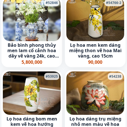
#52846
#54766-2
Bảo bình phong thủy
Lọ hoa men kem dáng
men lam cổ cảnh hoa
miệng thon vẽ hoa Mai
dây vẽ vàng 24k, cao
vàng, cao 15cm
36cm
5,800,000
90,000
#53925
#54238
Lọ hoa dáng bom men
Lọ hoa dáng trụ miệng
kem vẽ hoa hướng
nhỏ men màu vẽ hoa