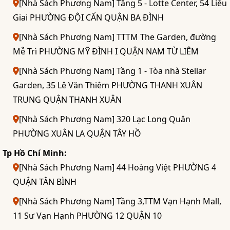
[Nhà Sách Phương Nam] Tầng 5 - Lotte Center, 54 Liễu
Giai PHƯỜNG ĐỘI CẤN QUẬN BA ĐÌNH
[Nhà Sách Phương Nam] TTTM The Garden, đường
Mễ Trì PHƯỜNG MỸ ĐÌNH I QUẬN NAM TỪ LIÊM
[Nhà Sách Phương Nam] Tầng 1 - Tòa nhà Stellar
Garden, 35 Lê Văn Thiêm PHƯỜNG THANH XUÂN
TRUNG QUẬN THANH XUÂN
[Nhà Sách Phương Nam] 320 Lạc Long Quân
PHƯỜNG XUÂN LA QUẬN TÂY HỒ
Tp Hồ Chí Minh:
[Nhà Sách Phương Nam] 44 Hoàng Việt PHƯỜNG 4
QUẬN TÂN BÌNH
[Nhà Sách Phương Nam] Tầng 3,TTM Vạn Hạnh Mall,
11 Sư Vạn Hạnh PHƯỜNG 12 QUẬN 10