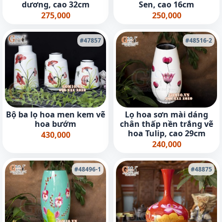
dương, cao 32cm
Sen, cao 16cm
275,000
250,000
#47857
#48516-2
Bộ ba lọ hoa men kem vẽ
Lọ hoa sơn mài dáng
hoa bướm
chân thấp nền trắng vẽ
hoa Tulip, cao 29cm
430,000
240,000
#48496-1
#48875