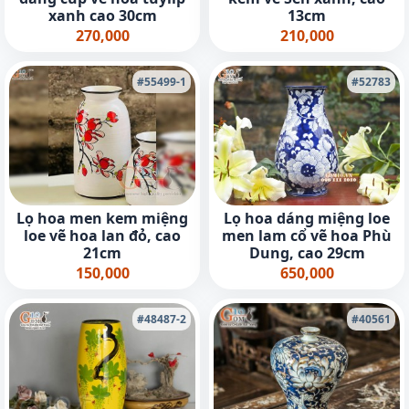
xanh cao 30cm
13cm
270,000
210,000
#55499-1
#52783
Lọ hoa dáng miệng loe
Lọ hoa men kem miệng
men lam cổ vẽ hoa Phù
loe vẽ hoa lan đỏ, cao
Dung, cao 29cm
21cm
650,000
150,000
#48487-2
#40561