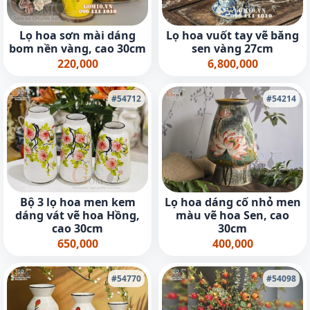
Lọ hoa sơn mài dáng
Lọ hoa vuốt tay vẽ băng
bom nền vàng, cao 30cm
sen vàng 27cm
220,000
6,800,000
#54712
#54214
Bộ 3 lọ hoa men kem
Lọ hoa dáng cố nhỏ men
dáng vát vẽ hoa Hồng,
màu vẽ hoa Sen, cao
cao 30cm
30cm
650,000
400,000
#54770
#54098