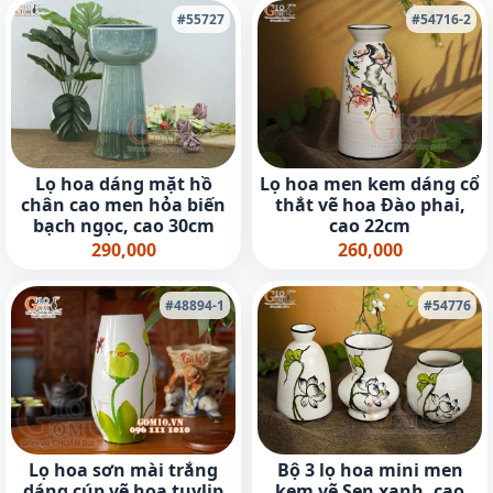
#55727
#54716-2
Lọ hoa dáng mặt hồ
Lọ hoa men kem dáng cổ
chân cao men hỏa biến
thắt vẽ hoa Đào phai,
bạch ngọc, cao 30cm
cao 22cm
290,000
260,000
#48894-1
#54776
Lọ hoa sơn mài trắng
Bộ 3 lọ hoa mini men
dáng cúp vẽ hoa tuylip
kem vẽ Sen xanh, cao