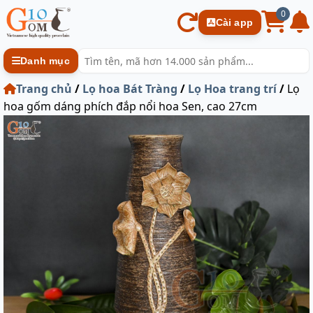
0
Cài app
Danh mục
Trang chủ
/
Lọ hoa Bát Tràng
/
Lọ Hoa trang trí
/
Lọ
hoa gốm dáng phích đắp nổi hoa Sen, cao 27cm