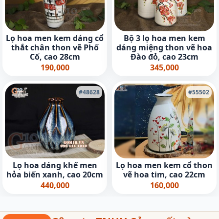
Lọ hoa men kem dáng cổ
Bộ 3 lọ hoa men kem
thắt chân thon vẽ Phố
dáng miệng thon vẽ hoa
Cổ, cao 28cm
Đào đỏ, cao 23cm
190,000
345,000
#48628
#55502
Lọ hoa dáng khế men
Lọ hoa men kem cổ thon
hỏa biến xanh, cao 20cm
vẽ hoa tim, cao 22cm
440,000
160,000