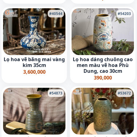
#40544
#54203
Lọ hoa vẽ băng mai vàng
Lọ hoa dáng chuông cao
kim 35cm
men màu vẽ hoa Phù
Dung, cao 30cm
3,600,000
390,000
#54873
#53672