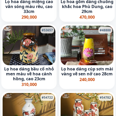
Lọ hoa dáng miệng cao
Lọ hoa gốm dáng chuông
vân sóng màu rêu, cao
khắc hoa Phù Dung, cao
33cm
29cm
290,000
470,000
#53657
#48888
Lọ hoa dáng bầu cổ nhỏ
Lọ hoa dáng cúp sơn mài
men màu vẽ hoa cánh
vàng vẽ sen nở cao 28cm
hồng, cao 23cm
240,000
310,000
#54722
#54782