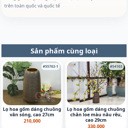
trên toàn quốc và quốc tế
Sản phẩm cùng loại
#55762-1
#54103
Lọ hoa gốm dáng chuông
Lọ hoa gốm dáng chuông
vân sóng, cao 27cm
chân loe màu nâu rêu,
cao 29cm
210,000
330,000