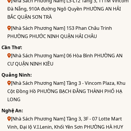
[Nhà Sách Phương Nam] L3-L12 Tầng 3, TTTM Vincom
Đà Nẵng, 910A đường Ngô Quyền PHƯỜNG AN HẢI
BẮC QUẬN SƠN TRÀ
[Nhà Sách Phương Nam] 153 Phan Châu Trinh
PHƯỜNG PHƯỚC NINH QUẬN HẢI CHÂU
Cần Thơ:
[Nhà Sách Phương Nam] 06 Hòa Bình PHƯỜNG AN
CƯ QUẬN NINH KIỀU
Quảng Ninh:
[Nhà Sách Phương Nam] Tầng 3 - Vincom Plaza, Khu
Cột Đồng Hồ PHƯỜNG BẠCH ĐẰNG THÀNH PHỐ HẠ
LONG
Nghệ An:
[Nhà Sách Phương Nam] Tầng 3, 3F - 07 Lotte Mart
Vinh, Đại lộ V.I.Lenin, Khối Yên Sơn PHƯỜNG HÀ HUY