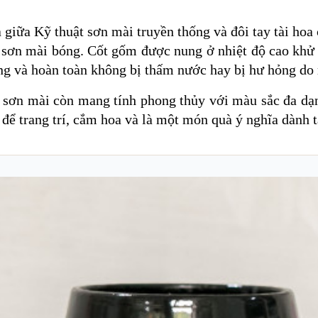
 giữa Kỹ thuật sơn mài truyền thống và đôi tay tài hoa
p sơn mài bóng. Cốt gốm được nung ở nhiệt độ cao khử 
óng và hoàn toàn không bị thấm nước hay bị hư hỏng do
oa sơn mài còn mang tính phong thủy với màu sắc đa d
để trang trí, cắm hoa và là một món quà ý nghĩa dành tặ