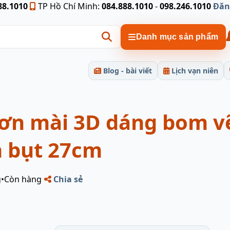
88.1010
TP Hồ Chí Minh:
084.888.1010
-
098.246.1010
Đăn
Danh mục sản phẩm
Blog - bài viết
Lịch vạn niên
sơn mài 3D dáng bom v
 bụt 27cm
g
•
Còn hàng
Chia sẻ