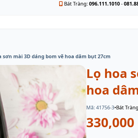
Bát Tràng:
096.111.1010
-
081.8
a sơn mài 3D dáng bom vẽ hoa dâm bụt 27cm
Lọ hoa 
hoa dâm
Mã: 41756-3
•
Bát Tràn
330,000