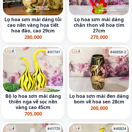
Lọ hoa sơn mài dáng tỏi
Lọ hoa sơn mài dáng
cao nền vàng họa tiết
chân thon vẽ hoa tím
hoa đào, cao 29cm
27cm
280,000
270,000
#41741
#40858-2
Bộ lọ hoa sơn mài dáng
Lọ hoa sơn mài đen dáng
thiên nga vẽ sọc nền
bom vẽ hoa sen 28cm
vàng cao 45cm
200,000
705,000
#41770
#40824