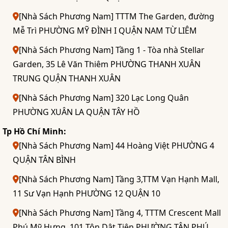
[Nhà Sách Phương Nam] TTTM The Garden, đường
Mễ Trì PHƯỜNG MỸ ĐÌNH I QUẬN NAM TỪ LIÊM
[Nhà Sách Phương Nam] Tầng 1 - Tòa nhà Stellar
Garden, 35 Lê Văn Thiêm PHƯỜNG THANH XUÂN
TRUNG QUẬN THANH XUÂN
[Nhà Sách Phương Nam] 320 Lạc Long Quân
PHƯỜNG XUÂN LA QUẬN TÂY HỒ
Tp Hồ Chí Minh:
[Nhà Sách Phương Nam] 44 Hoàng Việt PHƯỜNG 4
QUẬN TÂN BÌNH
[Nhà Sách Phương Nam] Tầng 3,TTM Vạn Hạnh Mall,
11 Sư Vạn Hạnh PHƯỜNG 12 QUẬN 10
[Nhà Sách Phương Nam] Tầng 4, TTTM Crescent Mall
Phú Mỹ Hưng, 101 Tôn Dật Tiên PHƯỜNG TÂN PHÚ