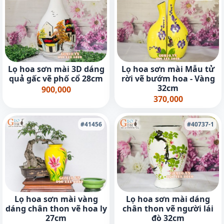
Lọ hoa sơn mài 3D dáng
Lọ hoa sơn mài Mẫu tử
quả gấc vẽ phố cổ 28cm
rời vẽ bướm hoa - Vàng
32cm
900,000
370,000
#41456
#40737-1
Lọ hoa sơn mài vàng
Lọ hoa sơn mài dáng
dáng chân thon vẽ hoa ly
chân thon vẽ người lái
27cm
đò 32cm