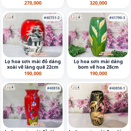
270,000
320,000
#40751-2
#41790-3
Lọ hoa sơn mài đỏ dáng
Lọ hoa sơn mài dáng
xoài vẽ làng quê 22cm
bom vẽ hoa 28cm
190,000
190,000
#40816
#40858-1