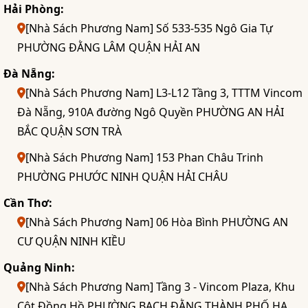
Hải Phòng:
[Nhà Sách Phương Nam] Số 533-535 Ngô Gia Tự
PHƯỜNG ĐẰNG LÂM QUẬN HẢI AN
Đà Nẵng:
[Nhà Sách Phương Nam] L3-L12 Tầng 3, TTTM Vincom
Đà Nẵng, 910A đường Ngô Quyền PHƯỜNG AN HẢI
BẮC QUẬN SƠN TRÀ
[Nhà Sách Phương Nam] 153 Phan Châu Trinh
PHƯỜNG PHƯỚC NINH QUẬN HẢI CHÂU
Cần Thơ:
[Nhà Sách Phương Nam] 06 Hòa Bình PHƯỜNG AN
CƯ QUẬN NINH KIỀU
Quảng Ninh:
[Nhà Sách Phương Nam] Tầng 3 - Vincom Plaza, Khu
Cột Đồng Hồ PHƯỜNG BẠCH ĐẰNG THÀNH PHỐ HẠ