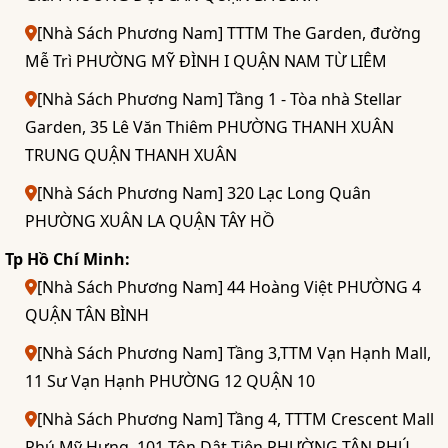
[Nhà Sách Phương Nam] TTTM The Garden, đường
Mễ Trì PHƯỜNG MỸ ĐÌNH I QUẬN NAM TỪ LIÊM
[Nhà Sách Phương Nam] Tầng 1 - Tòa nhà Stellar
Garden, 35 Lê Văn Thiêm PHƯỜNG THANH XUÂN
TRUNG QUẬN THANH XUÂN
[Nhà Sách Phương Nam] 320 Lạc Long Quân
PHƯỜNG XUÂN LA QUẬN TÂY HỒ
Tp Hồ Chí Minh:
[Nhà Sách Phương Nam] 44 Hoàng Việt PHƯỜNG 4
QUẬN TÂN BÌNH
[Nhà Sách Phương Nam] Tầng 3,TTM Vạn Hạnh Mall,
11 Sư Vạn Hạnh PHƯỜNG 12 QUẬN 10
[Nhà Sách Phương Nam] Tầng 4, TTTM Crescent Mall
Phú Mỹ Hưng, 101 Tôn Dật Tiên PHƯỜNG TÂN PHÚ