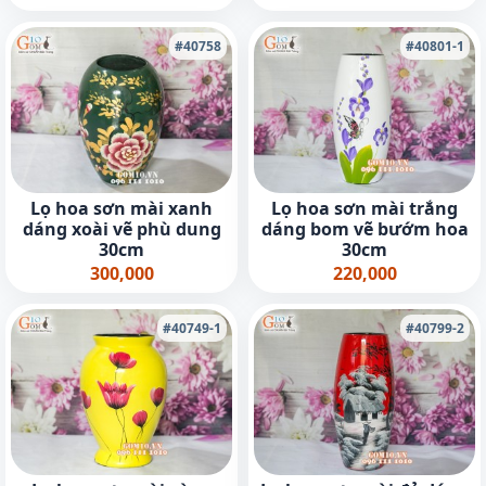
#40758
#40801-1
Lọ hoa sơn mài xanh
Lọ hoa sơn mài trắng
dáng xoài vẽ phù dung
dáng bom vẽ bướm hoa
30cm
30cm
300,000
220,000
#40749-1
#40799-2