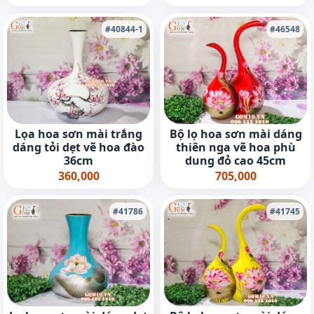
#40844-1
#46548
Lọa hoa sơn mài trắng
Bộ lọ hoa sơn mài dáng
dáng tỏi dẹt vẽ hoa đào
thiên nga vẽ hoa phù
36cm
dung đỏ cao 45cm
360,000
705,000
#41786
#41745