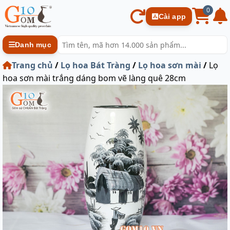
0
Cài app
Danh mục
Trang chủ
/
Lọ hoa Bát Tràng
/
Lọ hoa sơn mài
/
Lọ
hoa sơn mài trắng dáng bom vẽ làng quê 28cm