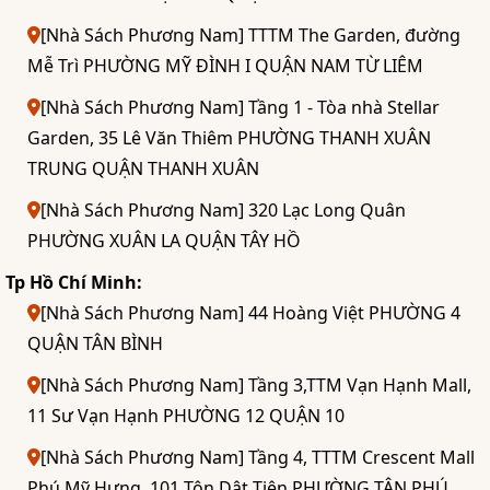
[Nhà Sách Phương Nam] TTTM The Garden, đường
Mễ Trì PHƯỜNG MỸ ĐÌNH I QUẬN NAM TỪ LIÊM
[Nhà Sách Phương Nam] Tầng 1 - Tòa nhà Stellar
Garden, 35 Lê Văn Thiêm PHƯỜNG THANH XUÂN
TRUNG QUẬN THANH XUÂN
[Nhà Sách Phương Nam] 320 Lạc Long Quân
PHƯỜNG XUÂN LA QUẬN TÂY HỒ
Tp Hồ Chí Minh:
[Nhà Sách Phương Nam] 44 Hoàng Việt PHƯỜNG 4
QUẬN TÂN BÌNH
[Nhà Sách Phương Nam] Tầng 3,TTM Vạn Hạnh Mall,
11 Sư Vạn Hạnh PHƯỜNG 12 QUẬN 10
[Nhà Sách Phương Nam] Tầng 4, TTTM Crescent Mall
Phú Mỹ Hưng, 101 Tôn Dật Tiên PHƯỜNG TÂN PHÚ