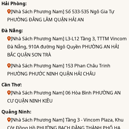
Hải Phòng:
[Nhà Sách Phương Nam] Số 533-535 Ngô Gia Tự
PHƯỜNG ĐẰNG LÂM QUẬN HẢI AN
Đà Nẵng:
[Nhà Sách Phương Nam] L3-L12 Tầng 3, TTTM Vincom
Đà Nẵng, 910A đường Ngô Quyền PHƯỜNG AN HẢI
BẮC QUẬN SƠN TRÀ
[Nhà Sách Phương Nam] 153 Phan Châu Trinh
PHƯỜNG PHƯỚC NINH QUẬN HẢI CHÂU
Cần Thơ:
[Nhà Sách Phương Nam] 06 Hòa Bình PHƯỜNG AN
CƯ QUẬN NINH KIỀU
Quảng Ninh:
[Nhà Sách Phương Nam] Tầng 3 - Vincom Plaza, Khu
Cột Đồng Hồ PHƯỜNG BẠCH ĐẰNG THÀNH PHỐ HẠ