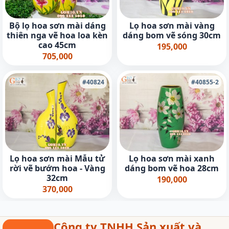
Bộ lọ hoa sơn mài dáng
Lọ hoa sơn mài vàng
thiên nga vẽ hoa loa kèn
dáng bom vẽ sóng 30cm
cao 45cm
195,000
705,000
#40824
#40855-2
Lọ hoa sơn mài Mẫu tử
Lọ hoa sơn mài xanh
rời vẽ bướm hoa - Vàng
dáng bom vẽ hoa 28cm
32cm
190,000
370,000
Công ty TNHH Sản xuất và