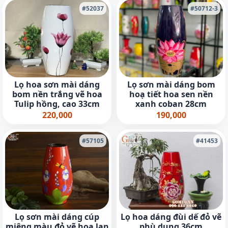
#52037
#50712-3
Lọ hoa sơn mài dáng
Lọ sơn mài dáng bom
bom nền trắng vẽ hoa
hoạ tiết hoa sen nền
Tulip hồng, cao 33cm
xanh coban 28cm
220,000
190,000
#57105
#41453
Lọ sơn mài dáng cúp
Lọ hoa dáng đùi dế đỏ vẽ
miệng màu đỏ vẽ hoa lan
phù dung 36cm