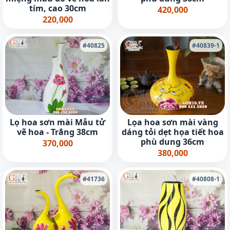
tím, cao 30cm
420,000
220,000
#40825
#40839-1
Lọ hoa sơn mài Mẫu tử
Lọa hoa sơn mài vàng
vẽ hoa - Trắng 38cm
dáng tỏi dẹt họa tiết hoa
phù dung 36cm
370,000
380,000
#41736
#40808-1